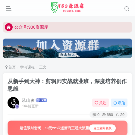
公众号:930资源库
首页
学习课程
正文
从新手到大神：剪辑师实战就业班，深度培养创作
思维
玖山凌
关注
私信
1年前更新
0
680
29
超值限时套餐，19元225G运营商正规大流量
点击立即领取