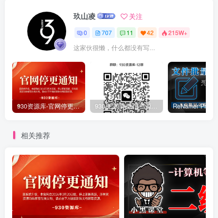
玖山凌
关注
0
707
11
42
215W+
这家伙很懒，什么都没有写...
930资源库-官网停更通知-【换在线文档更新-每日更新】
930资源库-微信资源12群【限时免费】开放入群中！！！
相关推荐