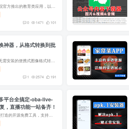
《故宫陶瓷馆》APP是故宫博物院官方推出的教育类应用，以时间轴串联从新石器时代到民国的陶瓷发展史，收录千余件陶瓷馆新馆展品，通过精美 UI 设计、三维展示、高清大图等技术呈现，搭配专业...
0
1471
101
换神器，从格式转换到批
ImageConverterPortable是一款无需安装的便携式图像格式转换工具，支持50多种格式转换及批量处理，具备图像优化、编辑（如水印、元数据调整）、自动化脚本等功能，还能控制输出质量与存储结构，...
1
2574
191
全搞定-oba-live-
能回复，直播功能一站备齐！
oba-live-tool是一款专为直播电商打造的开源免费工具，支持抖音小店、巨量百应、小红书、视频号、快手小店等多平台，可同时配置多组账号。它具备智能消息自动发送、商品弹窗快捷键控制、AI 实时...