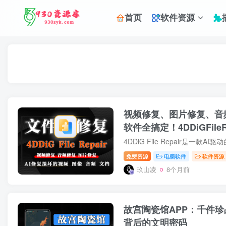
首页
软件资源
视频修复、图片修复、音
软件全搞定！4DDiGFileRe
免费资源
电脑软件
软件资源
玖山凌
8个月前
故宫陶瓷馆APP：千件
背后的文明密码