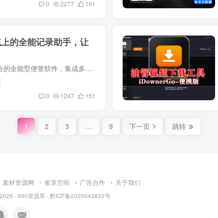
0
2277
101
系统上的全能记录助手，让
好用便签是一款简单免费、无广告的全能型便签软件，集成多种便签模式，具备强大提醒功能，支持多端实时同步、团队协作和便签加密，能满足用户在不同场景下的记录和管理需求。下载地址见文末 功...
0
1247
151
1
2
3
…
9
下一页
跳转
素材资源网
俊享空间
广告合作
关于我们
 2025 ·
930资源库
·
黔ICP备2025043832号