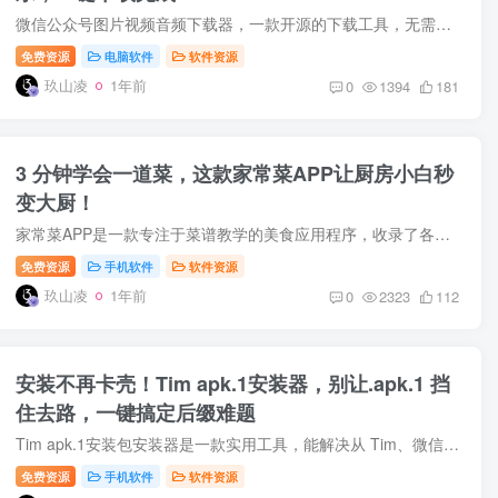
微信公众号图片视频音频下载器，一款开源的下载工具，无需安装，单击开启后，复制对应文章链接到搜索框，点击开始下载，即可快速下载文章中的图片、视频、音频等内容。下载地址见文末 功能特点...
免费资源
电脑软件
软件资源
玖山凌
1年前
0
1394
181
3 分钟学会一道菜，这款家常菜APP让厨房小白秒
变大厨！
家常菜APP是一款专注于菜谱教学的美食应用程序，收录了各种经典家常菜做法，拥有上万美食菜谱。其特点是图文并茂，步骤详解，让用户轻松成为家中大厨。该 APP 还具备强大的搜索功能，方便用户找...
免费资源
手机软件
软件资源
玖山凌
1年前
0
2323
112
安装不再卡壳！Tim apk.1安装器，别让.apk.1 挡
住去路，一键搞定后缀难题
Tim apk.1安装包安装器是一款实用工具，能解决从 Tim、微信、QQ 等应用接收的 apk 文件因被自动添加.1 后缀而无法直接安装的难题。它免费开源、轻巧便捷，无需手动重命名，仅需在接收到的 apk.1...
免费资源
手机软件
软件资源