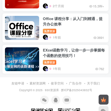
2个月前
15.3W+
Office 课程分享：从入门到精通，提
升办公效率
免费资源
1年前
3691
EXcel函数学习，让你一步一步掌握每
个函数的使用技巧！
免费资源
1年前
762
友链申请
素材资源网
俊享空间
广告合作
关于我们
Copyright © 2025 ·
930资源库
·
黔ICP备2025043832号