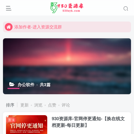
全平台同名：930资源库
特别鸣谢：资源汇社区-清喜
添加作者-进入资源交流群
网站所有内容仅供学习研究
切勿用于商业或非法用途
全平台同名：930资源库
办公软件
共3篇
排序
更新
浏览
点赞
评论
930资源库-官网停更通知-【换在线文
置顶
档更新-每日更新】