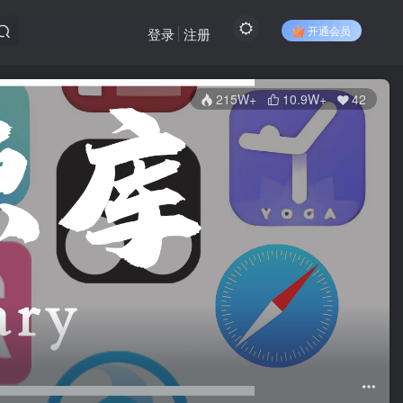
开通会员
登录
注册
215W+
10.9W+
42