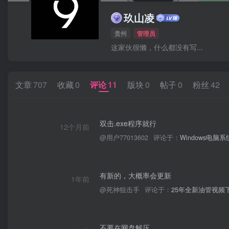
玖山凌
贵州
管理员
这家伙很懒，什么都没有写...
文章
707
收藏
0
评论
11
版块
0
帖子
0
粉丝
42
双击.exe程序就行
12个月前
@用户77013602
评论于：
Windows电脑系统
有新的，大概率会更新
1年前
@死神狙击手
评论于：
25年全新油管视频下载工
不要在网盘解压