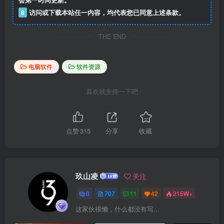
会第一时间更新。
8
访问或下载本站任一内容，均代表您已同意上述条款。
THE END
电脑软件
软件资源
喜欢就支持一下吧
点赞
315
分享
收藏
玖山凌
关注
0
707
11
42
215W+
这家伙很懒，什么都没有写...