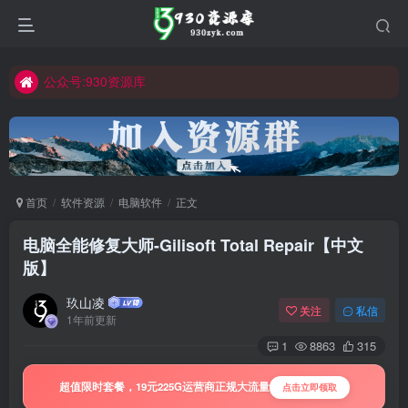
公众号:930资源库
首页
软件资源
电脑软件
正文
电脑全能修复大师-Gilisoft Total Repair【中文
版】
玖山凌
关注
私信
1年前更新
1
8863
315
超值限时套餐，19元225G运营商正规大流量
点击立即领取