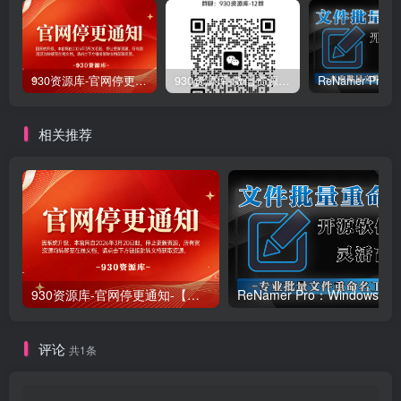
930资源库-官网停更通知-【换在线文档更新-每日更新】
930资源库-微信资源12群【限时免费】开放入群中！！！
相关推荐
930资源库-官网停更通知-【换在线文档更新-每日更新】
ReNamer Pro：Windows 批
评论
共1条