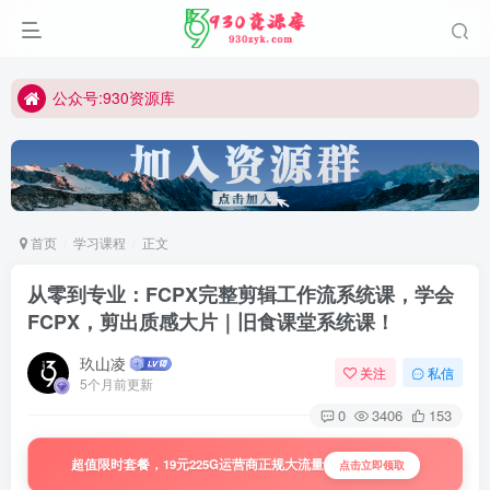
公众号:930资源库
首页
学习课程
正文
从零到专业：FCPX完整剪辑工作流系统课，学会
FCPX，剪出质感大片｜旧食课堂系统课！
玖山凌
关注
私信
5个月前更新
0
3406
153
超值限时套餐，19元225G运营商正规大流量
点击立即领取