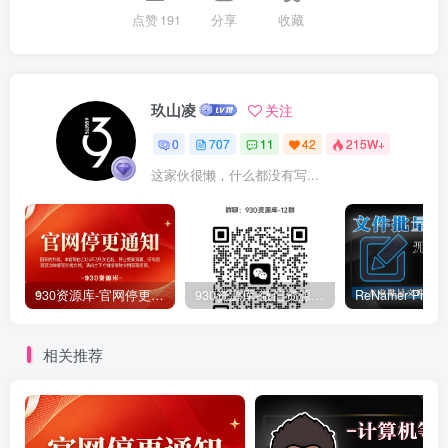
点赞
191
分享
收藏
玖山凌
关注
0
707
11
42
215W+
这家伙很懒，什么都没有写...
930资源库-官网停更通知-【换在线文档更新-每日更新】
930资源库-微信资源12群【限时免费】开放入群中！！！
相关推荐