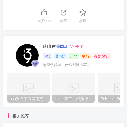
点赞
111
分享
收藏
玖山凌
关注
0
707
11
42
215W+
这家伙很懒，什么都没有写...
930资源库-官网停更通知-【换在线文档更新-每日更新】
930资源库-微信资源12群【限时免费】开放入群中！！！
相关推荐