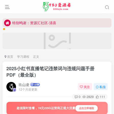
切勿用于商业或非法用途
公众号:930资源库
特别鸣谢：资源汇社区-清喜
所有内容仅作学习研究
切勿用于商业或非法用途
公众号:930资源库
首页
学习课程
正文
2025小红书直播笔记违禁词与违规问题手册
PDF（最全版）
玖山凌
关注
私信
12个月前更新
0
2829
111
超值限时套餐，19元225G运营商正规大流量
点击立即领取