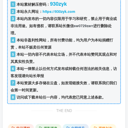
930zyk
1
本站素材解压密码：
2
本站永久网址：
https://930zyk.com
3
本站内发布的一切内容仅限用于学习和研究，禁止用于商业或
非法用途。如有侵权，请联系站长微信
sw0729zarr
进行删除处
理。
4
本站非盈利性网站，所有付费功能，均为用户为本站捐赠打
赏，本站不贩卖任何资源
5
本站一切内容不代表本站立场，并不代表本站赞同其观点和对
其真实性负责。
6
本站一律禁止以任何方式发布或转载任何违法的相关信息，访
客发现请向站长举报
7
本站资源大多存储在云盘，如发现链接失效，请联系我们我们
会第一时间更新。
8
访问或下载本站任一内容，均代表您已同意上述条款。
THE END
学习课程
摄影摄像
自我提升
视频创作