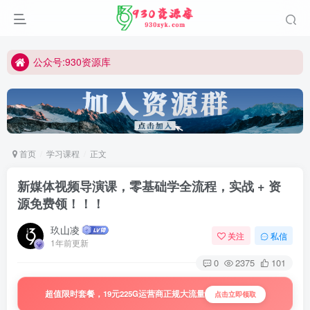
公众号:930资源库
首页
学习课程
正文
新媒体视频导演课，零基础学全流程，实战 + 资
源免费领！！！
玖山凌
关注
私信
1年前更新
0
2375
101
超值限时套餐，19元225G运营商正规大流量
点击立即领取