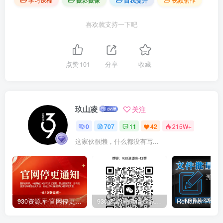
喜欢就支持一下吧
点赞
101
分享
收藏
玖山凌
关注
0
707
11
42
215W+
这家伙很懒，什么都没有写...
930资源库-官网停更通知-【换在线文档更新-每日更新】
930资源库-微信资源12群【限时免费】开放入群中！！！