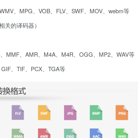
WMV、MPG、VOB、FLV、SWF、MOV、webm等
er或相关的译码器）
、MMF、AMR、M4A、M4R、OGG、MP2、WAV等
IF、TIF、PCX、TGA等