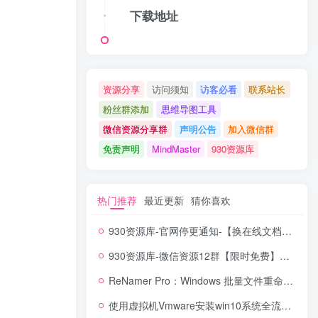
下载地址
资源分享
访问须知
访客必看
联系站长
粉丝群添加
思维导图工具
微信资源分享群
声明公告
加入微信群
免责声明
MindMaster
930资源库
热门推荐
最近更新
猜你喜欢
930资源库-官网停更通知-【换在线文档更新-每日更新】
930资源库-微信资源12群【限时免费】开放入群中！！！
ReNamer Pro：Windows 批量文件重命名神器，正则 + 脚本全能搞定！
使用虚拟机Vmware安装win10系统全流程【含系统镜像】