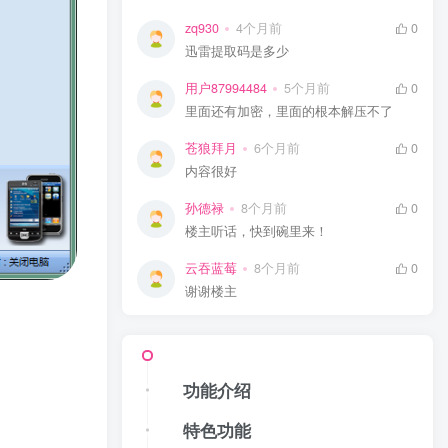
zq930
4个月前
0
迅雷提取码是多少
用户87994484
5个月前
0
里面还有加密，里面的根本解压不了
苍狼拜月
6个月前
0
内容很好
孙德禄
8个月前
0
楼主听话，快到碗里来！
云吞蓝莓
8个月前
0
谢谢楼主
功能介绍
特色功能