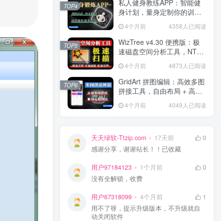
私人健身教练APP：智能健
TOP4
身计划，量身定制你的训练
方案！
4个月前
4358人已阅读
WizTree v4.30 便携版：极
TOP5
速磁盘空间分析工具，NTFS
秒扫，可视化空间管理！
4个月前
4873人已阅读
GridArt 拼图编辑：高效多图
TOP6
拼接工具，自由布局 + 高清
导出，修图 + 拼图一步到
4个月前
4049人已阅读
位！
天天绿软-Ttzip.com
17天前
0
感谢分享，谢谢站长！！已收藏
用户97184123
1个月前
0
没有全解锁，收费
用户67318099
4个月前
1
用不了呀，提示升级版本，不升级就自
动关闭软件