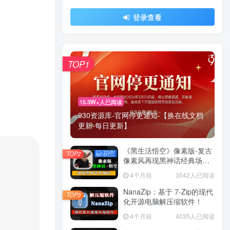
登录查看
TOP1
15.3W+人已阅读
930资源库-官网停更通知-【换在线文档
更新-每日更新】
《黑生活悟空》像素版-复古
TOP2
像素风再现黑神话经典场景
与战斗！
4个月前
3542人已阅读
NanaZip：基于 7-Zip的现代
TOP3
化开源电脑解压缩软件！
4个月前
4035人已阅读