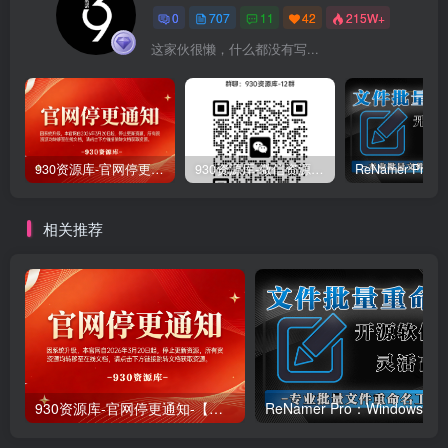
0
707
11
42
215W+
这家伙很懒，什么都没有写...
930资源库-官网停更通知-【换在线文档更新-每日更新】
930资源库-微信资源12群【限时免费】开放入群中！！！
相关推荐
930资源库-官网停更通知-【换在线文档更新-每日更新】
ReNamer Pro：Windows 批