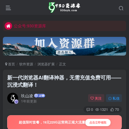
公众号:930资源库
首页
软件资源
浏览器扩展
正文
新一代浏览器AI翻译神器，无需充值免费可用——
沉浸式翻译！
玖山凌
关注
私信
1年前更新
0
1321
70
超值限时套餐，19元225G运营商正规大流量
点击立即领取