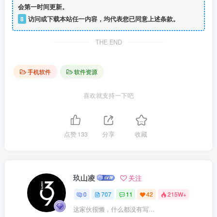
会第一时间更新。
8
访问或下载本站任一内容，均代表您已同意上述条款。
THE END
手机软件
软件资源
喜欢就支持一下吧
点赞
133
分享
收藏
玖山凌
关注
0
707
11
42
215W+
这家伙很懒，什么都没有写...