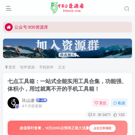
公众号:930资源库
首页
软件资源
手机软件
正文
七点工具箱：一站式全能实用工具合集，功能强、
体积小，用过就离不开的手机工具箱！
玖山凌
关注
私信
4个月前更新
0
3471
133
超值限时套餐，19元225G运营商正规大流量
点击立即领取