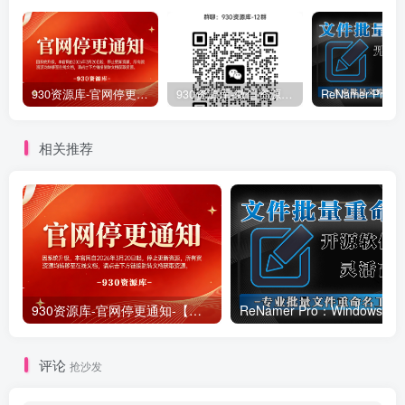
930资源库-官网停更通知-【换在线文档更新-每日更新】
930资源库-微信资源12群【限时免费】开放入群中！！！
相关推荐
930资源库-官网停更通知-【换在线文档更新-每日更新】
ReNamer Pro：Windows 批
评论
抢沙发