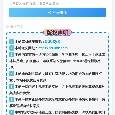
此内容为免费资源，请登录后查看
登录查看
©
版权声明
版权声明
930zyk
1
本站素材解压密码：
2
本站永久网址：
https://930zyk.com
3
本站内发布的一切内容仅限用于学习和研究，禁止用于商业或
非法用途。如有侵权，请联系站长微信
sw0729zarr
进行删除处
理。
4
本站非盈利性网站，所有付费功能，均为用户为本站捐赠打
赏，本站不贩卖任何资源
5
本站一切内容不代表本站立场，并不代表本站赞同其观点和对
其真实性负责。
6
本站一律禁止以任何方式发布或转载任何违法的相关信息，访
客发现请向站长举报
7
本站资源大多存储在云盘，如发现链接失效，请联系我们我们