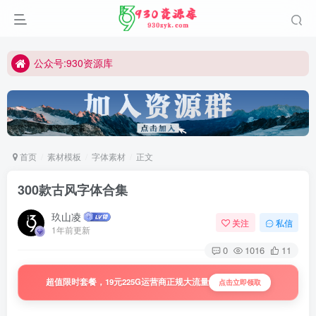
公众号:930资源库
首页
素材模板
字体素材
正文
300款古风字体合集
玖山凌
关注
私信
1年前更新
0
1016
11
超值限时套餐，19元225G运营商正规大流量
点击立即领取