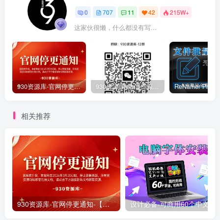
0
707
11
42
215W+
这家伙很懒，什么都没有写...
930资源库-官网停更通知-【换在线文档更新-每日更新】
930资源库-微信资源12群【限时免费】开放入群中！！！
相关推荐
930资源库-官网停更通知-【换在线文档更新-每日更新】