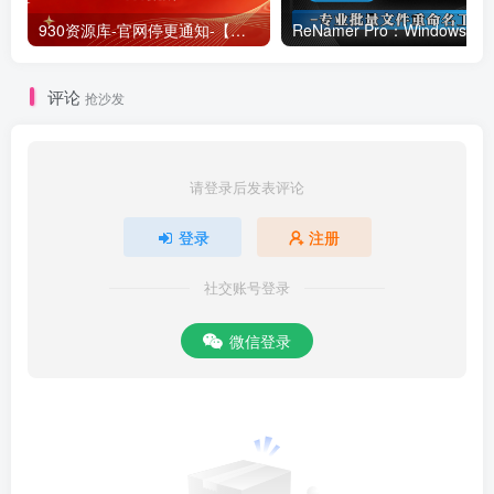
930资源库-官网停更通知-【换在线文档更新-每日更新】
ReNamer Pro：Windows 批
评论
抢沙发
请登录后发表评论
登录
注册
社交账号登录
微信登录