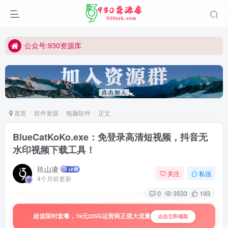
公众号:930资源库
首页
软件资源
电脑软件
正文
BlueCatKoKo.exe：免登录高清短视频，抖音无
水印视频下载工具！
玖山凌
关注
私信
4个月前更新
0
3533
193
超值限时套餐，19元225G运营商正规大流量
点击立即领取