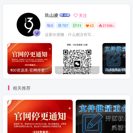
玖山凌
关注
0
707
11
43
215W+
这家伙很懒，什么都没有写...
930资源库-官网停更通知-【换在线文档更新-每日更新】
930资源库-微信资源12群【限时免费】开放入群中！！！
相关推荐