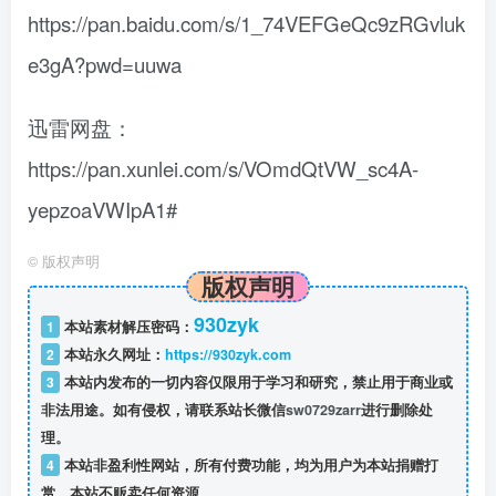
https://pan.baidu.com/s/1_74VEFGeQc9zRGvluk
e3gA?pwd=uuwa
迅雷网盘：
https://pan.xunlei.com/s/VOmdQtVW_sc4A-
yepzoaVWIpA1#
©
版权声明
版权声明
930zyk
1
本站素材解压密码：
2
本站永久网址：
https://930zyk.com
3
本站内发布的一切内容仅限用于学习和研究，禁止用于商业或
非法用途。如有侵权，请联系站长微信
sw0729zarr
进行删除处
理。
4
本站非盈利性网站，所有付费功能，均为用户为本站捐赠打
赏，本站不贩卖任何资源