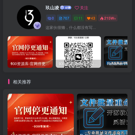
玖山凌
关注
0
707
11
43
215W+
这家伙很懒，什么都没有写...
930资源库-官网停更通知-【换在线文档更新-每日更新】
930资源库-微信资源12群【限时免费】开放入群中！！！
相关推荐