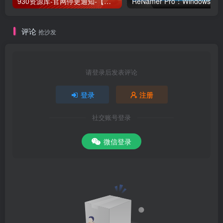
930资源库-官网停更通知-【换在线文档更新-每日更新】
ReNamer Pro：Windows 批
评论
抢沙发
请登录后发表评论
登录
注册
社交账号登录
微信登录