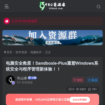
公众号:930资源库
首页
软件资源
电脑软件
正文
电脑安全救星！Sandboxie-Plus重塑Windows系
统安全与程序管理新体验！！
玖山凌
关注
私信
6个月前更新
0
3421
191
超值限时套餐，19元225G运营商正规大流量
点击立即领取