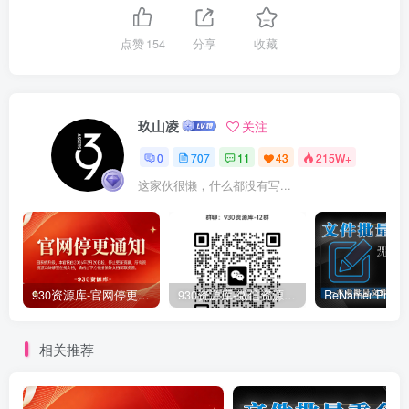
点赞
154
分享
收藏
玖山凌
关注
0
707
11
43
215W+
这家伙很懒，什么都没有写...
930资源库-官网停更通知-【换在线文档更新-每日更新】
930资源库-微信资源12群【限时免费】开放入群中！！！
相关推荐