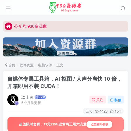
公众号:930资源库
首页
软件资源
电脑软件
正文
自媒体专属工具箱，AI 抠图 / 人声分离快 10 倍，
开箱即用不装 CUDA！
玖山凌
关注
私信
6个月前更新
0
4423
154
超值限时套餐，19元225G运营商正规大流量
点击立即领取