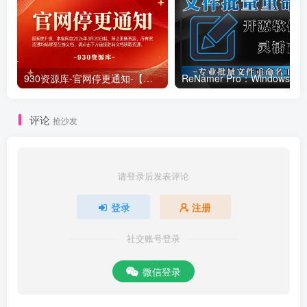
930资源库-官网停更通知-【换在线文档更新-每日更新】
ReNamer Pro：Windows 批
评论
抢沙发
请登录后发表评论
登录
注册
社交账号登录
微信登录