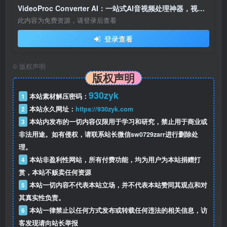
VideoProc Converter AI：一站式AI音视频处理神器，视频变清晰，4K/8K 素材高效搞定！
此内容为免费资源，请登录后查看
登录查看
©
版权声明
版权声明
930zyk
1
本站素材解压密码：
2
本站永久网址：
https://930zyk.com
3
本站内发布的一切内容仅限用于学习和研究，禁止用于商业或
非法用途。如有侵权，请联系站长微信
sw0729zarr
进行删除处
理。
4
本站非盈利性网站，所有付费功能，均为用户为本站捐赠打
赏，本站不贩卖任何资源
5
本站一切内容不代表本站立场，并不代表本站赞同其观点和对
其真实性负责。
6
本站一律禁止以任何方式发布或转载任何违法的相关信息，访
客发现请向站长举报