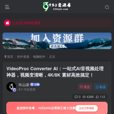
公众号:930资源库
首页
软件资源
电脑软件
正文
VideoProc Converter AI：一站式AI音视频处理
神器，视频变清晰，4K/8K 素材高效搞定！
玖山凌
关注
私信
8个月前更新
0
4386
112
超值限时套餐，19元225G运营商正规大流量
点击立即领取