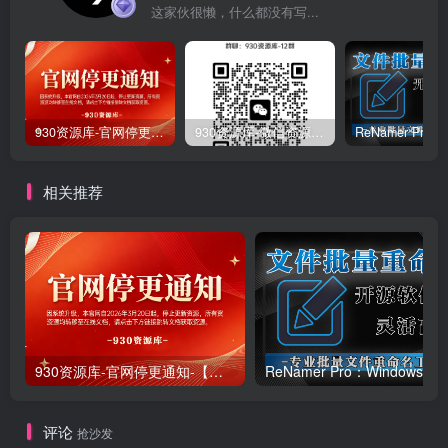
这家伙很懒，什么都没有写...
930资源库-官网停更通知-【换在线文档更新-每日更新】
930资源库-微信资源12群【限时免费】开放入群中！！！
相关推荐
930资源库-官网停更通知-【换在线文档更新-每日更新】
ReNamer Pro：Windows 批
评论
抢沙发