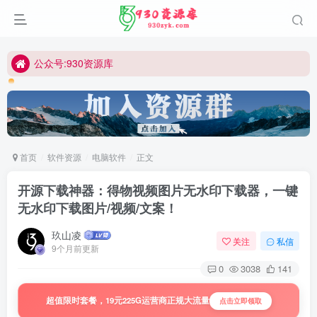
公众号:930资源库
首页
软件资源
电脑软件
正文
开源下载神器：得物视频图片无水印下载器，一键
无水印下载图片/视频/文案！
玖山凌
关注
私信
9个月前更新
0
3038
141
超值限时套餐，19元225G运营商正规大流量
点击立即领取