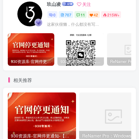
玖山凌
关注
0
707
11
42
215W+
这家伙很懒，什么都没有写...
930资源库-官网停更通知-【换在线文档更新-每日更新】
930资源库-微信资源12群【限时免费】开放入群中！！！
相关推荐
930资源库-官网停更通知-【换在线文档更新-每日更新】
ReNamer Pro：Windows 批