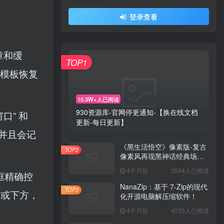
登录查看
章和缓
TOP1
 模板恢复
15.3W+人已阅读
930资源库-官网停更通知-【换在线文档
口” 和
更新-每日更新】
，并且会记
《黑生活悟空》像素版-复古
TOP2
像素风再现黑神话经典场景
与战斗！
4个月前
3544人已阅读
入框精确控
NanaZip：基于 7-Zip的现代
TOP3
方或下方，
化开源电脑解压缩软件！
4个月前
4035人已阅读