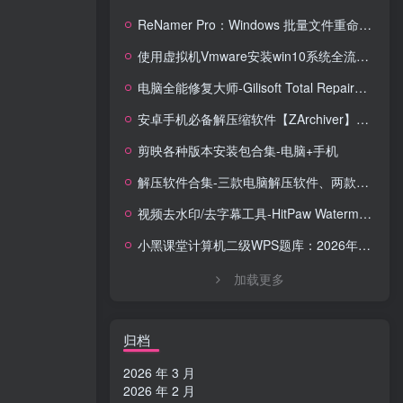
ReNamer Pro：Windows 批量文件重命名神器，正则 + 脚本全能搞定！
使用虚拟机Vmware安装win10系统全流程【含系统镜像】
电脑全能修复大师-Gilisoft Total Repair【中文版】
安卓手机必备解压缩软件【ZArchiver】安卓全能解压缩工具，格式全兼容 + 无广告体验
剪映各种版本安装包合集-电脑+手机
解压软件合集-三款电脑解压软件、两款手机解压软件
视频去水印/去字幕工具-HitPaw Watermark Remover Portable便携版去水印工具
小黑课堂计算机二级WPS题库：2026年3月考试专用，14套真题直接刷！！！
加载更多
归档
2026 年 3 月
2026 年 2 月