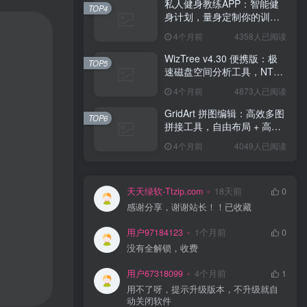
私人健身教练APP：智能健
TOP4
身计划，量身定制你的训练
方案！
4个月前
4358人已阅读
WizTree v4.30 便携版：极
TOP5
速磁盘空间分析工具，NTFS
秒扫，可视化空间管理！
4个月前
4873人已阅读
GridArt 拼图编辑：高效多图
TOP6
拼接工具，自由布局 + 高清
导出，修图 + 拼图一步到
4个月前
4049人已阅读
位！
天天绿软-Ttzip.com
18天前
0
感谢分享，谢谢站长！！已收藏
用户97184123
1个月前
0
没有全解锁，收费
用户67318099
4个月前
1
用不了呀，提示升级版本，不升级就自
动关闭软件