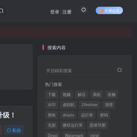
开通会员
登录
注册
搜索内容
开启精彩搜索
热门搜索
下载
视频
解压
系统
音频
水印
虚拟机
ZArchiver
清理
升级！
剪映
directx
运行库
密码
无损
微软运行库
思维导图
私信
Direct
Watermark
mind