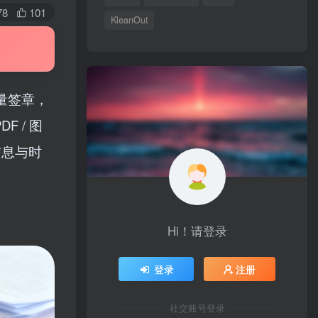
78
101
KleanOut
批量签章，
 / 图
信息与时
Hi！请登录
登录
注册
社交账号登录