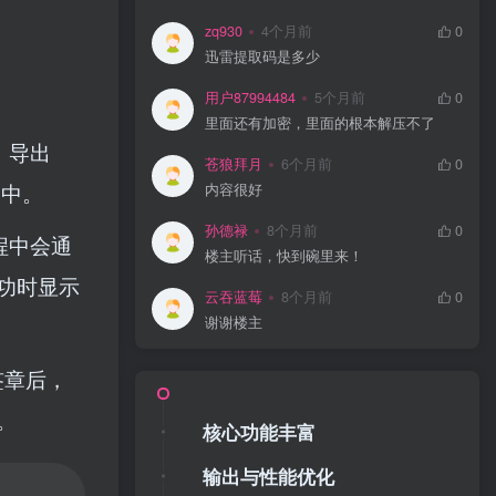
zq930
4个月前
0
迅雷提取码是多少
用户87994484
5个月前
0
里面还有加密，里面的根本解压不了
片，导出
苍狼拜月
6个月前
0
夹中。
内容很好
孙德禄
8个月前
0
程中会通
楼主听话，快到碗里来！
功时显示
云吞蓝莓
8个月前
0
谢谢楼主
改签章后，
。
核心功能丰富
输出与性能优化