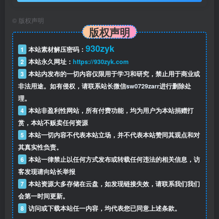
©
版权声明
版权声明
930zyk
1
本站素材解压密码：
2
本站永久网址：
https://930zyk.com
3
本站内发布的一切内容仅限用于学习和研究，禁止用于商业或
非法用途。如有侵权，请联系站长微信
sw0729zarr
进行删除处
理。
4
本站非盈利性网站，所有付费功能，均为用户为本站捐赠打
赏，本站不贩卖任何资源
5
本站一切内容不代表本站立场，并不代表本站赞同其观点和对
其真实性负责。
6
本站一律禁止以任何方式发布或转载任何违法的相关信息，访
客发现请向站长举报
7
本站资源大多存储在云盘，如发现链接失效，请联系我们我们
会第一时间更新。
8
访问或下载本站任一内容，均代表您已同意上述条款。