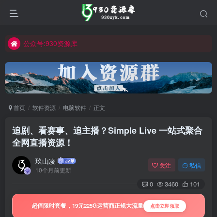
公众号:930资源库
首页
软件资源
电脑软件
正文
追剧、看赛事、追主播？Simple Live 一站式聚合
全网直播资源！
玖山凌
关注
私信
10个月前更新
0
3460
101
超值限时套餐，19元225G运营商正规大流量
点击立即领取