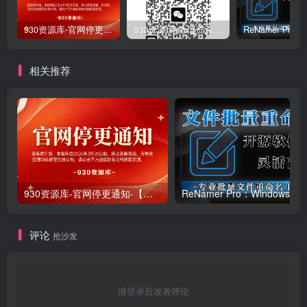
930资源库-官网停更通知-【换在线文档更新-每日更新】
930资源库-微信资源12群【限时免费】开放入群中！！！
相关推荐
930资源库-官网停更通知-【换在线文档更新-每日更新】
ReNamer Pro：Windows 批
评论
抢沙发
请登录后发表评论