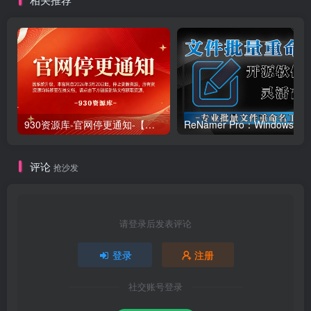
930资源库-官网停更通知-【换在线文档更新-每日更新】
ReNamer Pro：Windows 批
评论
抢沙发
请登录后发表评论
登录
注册
社交账号登录