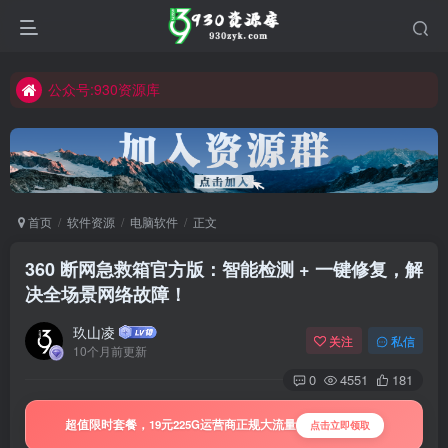
公众号:930资源库
首页
软件资源
电脑软件
正文
360 断网急救箱官方版：智能检测 + 一键修复，解
决全场景网络故障！
玖山凌
关注
私信
10个月前更新
0
4551
181
超值限时套餐，19元225G运营商正规大流量
点击立即领取