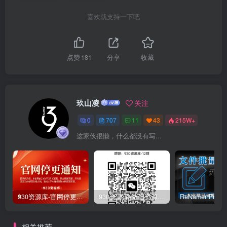
喜欢就支持一下吧
点赞
181
分享
收藏
玖山凌
关注
0
707
11
43
215W+
这家伙很懒，什么都没有写...
930资源库-官网停更通知-【换在线文档更新-每日更新】
930资源库-微信资源12群【限时免费】开放入群中！！！
相关推荐