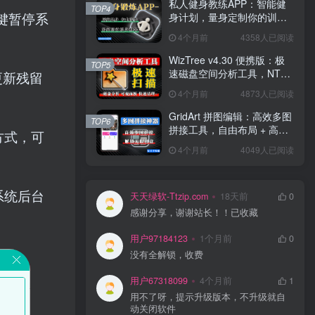
私人健身教练APP：智能健
TOP4
键暂停系
身计划，量身定制你的训练
方案！
4个月前
4358人已阅读
WizTree v4.30 便携版：极
TOP5
速磁盘空间分析工具，NTFS
更新残留
秒扫，可视化空间管理！
4个月前
4873人已阅读
GridArt 拼图编辑：高效多图
TOP6
拼接工具，自由布局 + 高清
活方式，可
导出，修图 + 拼图一步到
4个月前
4049人已阅读
位！
简系统后台
天天绿软-Ttzip.com
18天前
0
感谢分享，谢谢站长！！已收藏
用户97184123
1个月前
0
没有全解锁，收费
用户67318099
4个月前
1
用不了呀，提示升级版本，不升级就自
动关闭软件