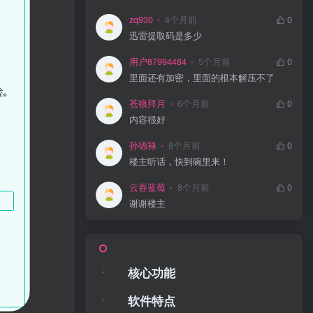
zq930
4个月前
0
迅雷提取码是多少
用户87994484
5个月前
0
里面还有加密，里面的根本解压不了
苍狼拜月
6个月前
0
内容很好
孙德禄
8个月前
0
楼主听话，快到碗里来！
云吞蓝莓
8个月前
0
谢谢楼主
核心功能
软件特点