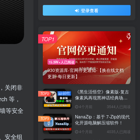
登录查看
TOP1
15.3W+人已阅读
930资源库-官网停更通知-【换在线文档
更新-每日更新】
，关闭非
《黑生活悟空》像素版-复古
TOP2
像素风再现黑神话经典场景
ch 等，
与战斗！
4个月前
3544人已阅读
火墙等安全
NanaZip：基于 7-Zip的现代
TOP3
化开源电脑解压缩软件！
4个月前
4035人已阅读
、安全组