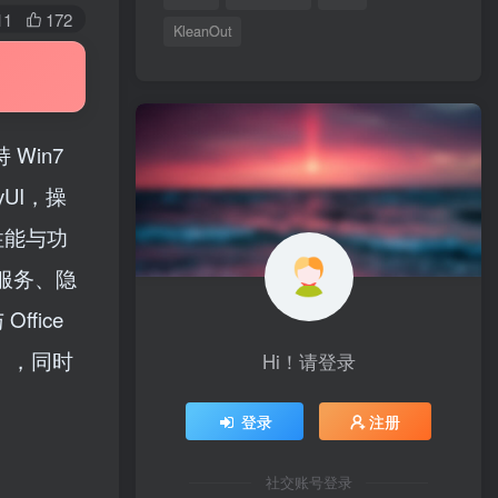
11
172
KleanOut
 Win7
UI，操
性能与功
服务、隐
fice
统），同时
Hi！请登录
登录
注册
社交账号登录