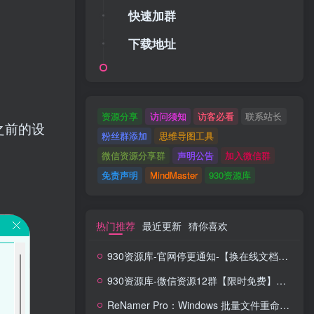
快速加群
下载地址
。
资源分享
访问须知
访客必看
联系站长
之前的设
粉丝群添加
思维导图工具
微信资源分享群
声明公告
加入微信群
免责声明
MindMaster
930资源库
热门推荐
最近更新
猜你喜欢
930资源库-官网停更通知-【换在线文档更新-每日更新】
930资源库-微信资源12群【限时免费】开放入群中！！！
ReNamer Pro：Windows 批量文件重命名神器，正则 + 脚本全能搞定！