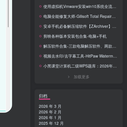
使用虚拟机Vmware安装win10系统全流程【含系统镜像】
电脑全能修复大师-Gilisoft Total Repair【中文版】
安卓手机必备解压缩软件【ZArchiver】安卓全能解压缩工具，格式全兼容 + 无广告体验
剪映各种版本安装包合集-电脑+手机
解压软件合集-三款电脑解压软件、两款手机解压软件
视频去水印/去字幕工具-HitPaw Watermark Remover Portable便携版去水印工具
小黑课堂计算机二级WPS题库：2026年3月考试专用，14套真题直接刷！！！
加载更多
归档
2026 年 3 月
2026 年 2 月
2026 年 1 月
2025 年 12 月