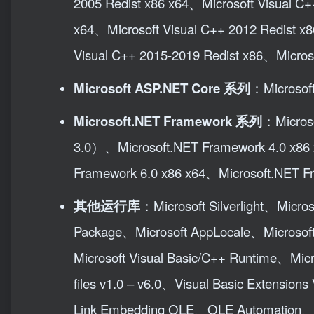
2005 Redist x86 x64、Microsoft Visual C+
x64、Microsoft Visual C++ 2012 Redist x8
Visual C++ 2015-2019 Redist x86、Micros
Microsoft ASP.NET Core 系列
：Microsof
Microsoft.NET Framework 系列
：Micros
3.0）、Microsoft.NET Framework 4.0 x86 
Framework 6.0 x86 x64、Microsoft.NET F
其他运行库
：Microsoft Silverlight、Micros
Package、Microsoft AppLocale、Microsoft
Microsoft Visual Basic/C++ Runtime、Micr
files v1.0 – v6.0、Visual Basic Extens
Link Embedding OLE、OLE Automation、