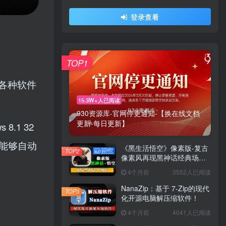
登录查看
TOP1
各种软件
15.3W+人已阅读
930资源库-官网停更通知-【换在线文档
更新-每日更新】
 8.1 32
ge 能够自动
《黑生活悟空》像素版-复古
TOP2
像素风再现黑神话经典场景
与战斗！
4个月前
3552人已阅读
NanaZip：基于 7-Zip的现代
TOP3
化开源电脑解压缩软件！
4个月前
4041人已阅读