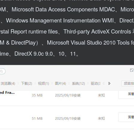
COM、Microsoft Data Access Components MDAC、Micros
SH、Windows Management Instrumentation WMI、Direc
l Report runtime files、Third-party ActiveX Controls
& DirectPlay）、Microsoft Visual Studio 2010 Tools fo
time、DirectX 9.0c 9.0、10、11。