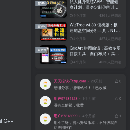
私人健身教练APP：智能健
TOP4
身计划，量身定制你的训练
方案！
4个月前
4361人已阅读
WizTree v4.30 便携版：极
TOP5
速磁盘空间分析工具，NTFS
秒扫，可视化空间管理！
4个月前
4874人已阅读
GridArt 拼图编辑：高效多图
TOP6
拼接工具，自由布局 + 高清
导出，修图 + 拼图一步到
4个月前
4050人已阅读
位！
天天绿软-Ttzip.com
20天前
0
感谢分享，谢谢站长！！已收藏
用户97184123
1个月前
0
没有全解锁，收费
用户67318099
4个月前
1
al C++
用不了呀，提示升级版本，不升级就自
动关闭软件