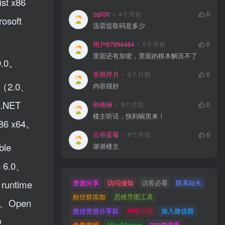
st x86
zq930
4个月前
0
osoft
迅雷提取码是多少
用户87994484
5个月前
0
里面还有加密，里面的根本解压不了
9.0。
苍狼拜月
6个月前
0
.5（2.0、
内容很好
t.NET
孙德禄
8个月前
0
楼主听话，快到碗里来！
x86 x64。
云吞蓝莓
8个月前
0
ble
谢谢楼主
s 6.0、
 runtime
资源分享
访问须知
访客必看
联系站长
粉丝群添加
思维导图工具
DE、Open
微信资源分享群
声明公告
加入微信群
DO、
免责声明
MindMaster
930资源库