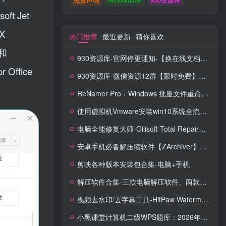
oft Jet
tX
热门推荐
最近更新
猜你喜欢
 和
930资源库-官网停更通知-【换在线文档更新-每日更新】
r Office
930资源库-微信资源12群【限时免费】开放入群中！！！
ReNamer Pro：Windows 批量文件重命名神器，正则 + 脚本全能搞定！
使用虚拟机Vmware安装win10系统全流程【含系统镜像】
电脑全能修复大师-Gilisoft Total Repair【中文版】
安卓手机必备解压缩软件【ZArchiver】安卓全能解压缩工具，格式全兼容 + 无广告体验
剪映各种版本安装包合集-电脑+手机
解压软件合集-三款电脑解压软件、两款手机解压软件
视频去水印/去字幕工具-HitPaw Watermark Remover Portable便携版去水印工具
小黑课堂计算机二级WPS题库：2026年3月考试专用，14套真题直接刷！！！