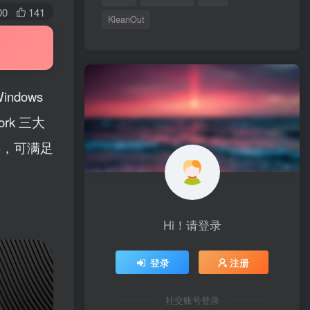
00
141
KleanOut
indows
ork 三大
他组件，可满足
Hi！请登录
登录
注册
社交账号登录