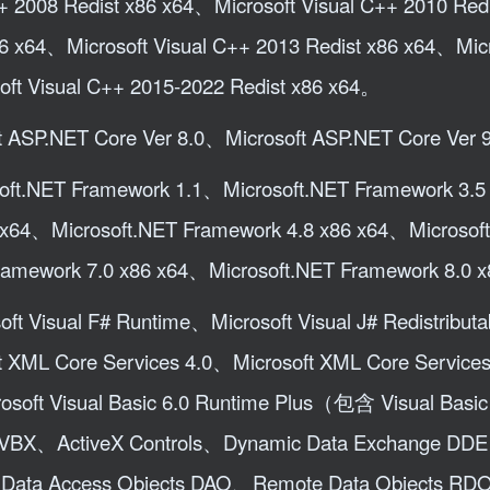
+ 2008 Redist x86 x64、Microsoft Visual C++ 2010 Redi
6 x64、Microsoft Visual C++ 2013 Redist x86 x64、Micr
oft Visual C++ 2015-2022 Redist x86 x64。
t ASP.NET Core Ver 8.0、Microsoft ASP.NET Core Ver 
oft.NET Framework 1.1、Microsoft.NET Framework 3
x64、Microsoft.NET Framework 4.8 x86 x64、Microsof
ramework 7.0 x86 x64、Microsoft.NET Framework 8.0 
oft Visual F# Runtime、Microsoft Visual J# Redistributa
 XML Core Services 4.0、Microsoft XML Core Service
osoft Visual Basic 6.0 Runtime Plus（包含 Visual Basic
ions VBX、ActiveX Controls、Dynamic Data Exchange D
Data Access Objects DAO、Remote Data Objects R