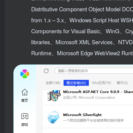
Distributive Component Object Model D
from 1.x – 3.x、Windows Script Host W
Components for Visual Basic、WinG、Crysta
libraries、Microsoft XML Services、NTVDM 
Runtime、Microsoft Edge WebView2 Run