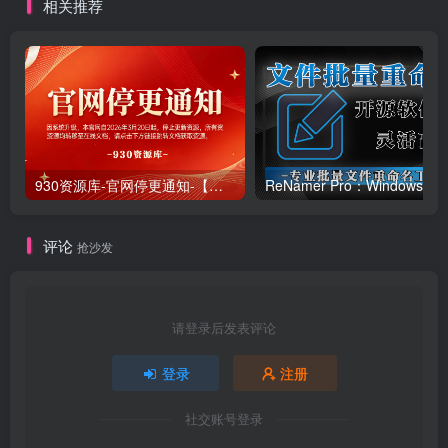
相关推荐
930资源库-官网停更通知-【换在线文档更新-每日更新】
ReNamer Pro：Windows 批
评论
抢沙发
请登录后发表评论
登录
注册
社交账号登录