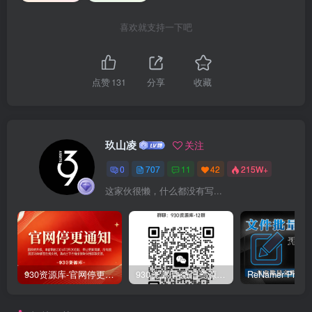
喜欢就支持一下吧
点赞
131
分享
收藏
玖山凌
关注
0
707
11
42
215W+
这家伙很懒，什么都没有写...
930资源库-官网停更通知-【换在线文档更新-每日更新】
930资源库-微信资源12群【限时免费】开放入群中！！！