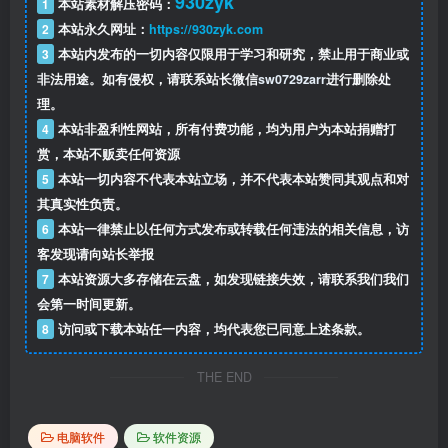
930zyk
1
本站素材解压密码：
2
本站永久网址：
https://930zyk.com
3
本站内发布的一切内容仅限用于学习和研究，禁止用于商业或
非法用途。如有侵权，请联系站长微信
sw0729zarr
进行删除处
理。
4
本站非盈利性网站，所有付费功能，均为用户为本站捐赠打
赏，本站不贩卖任何资源
5
本站一切内容不代表本站立场，并不代表本站赞同其观点和对
其真实性负责。
6
本站一律禁止以任何方式发布或转载任何违法的相关信息，访
客发现请向站长举报
7
本站资源大多存储在云盘，如发现链接失效，请联系我们我们
会第一时间更新。
8
访问或下载本站任一内容，均代表您已同意上述条款。
THE END
电脑软件
软件资源