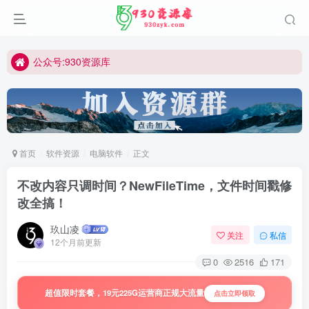
公众号:930资源库
首页
软件资源
电脑软件
正文
不改内容只调时间？NewFileTime，文件时间戳修
改全搞！
玖山凌
关注
私信
12个月前更新
0
2516
171
超值限时套餐，19元225G运营商正规大流量
点击立即领取