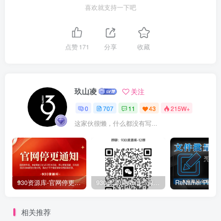
喜欢就支持一下吧
点赞
171
分享
收藏
玖山凌
关注
0
707
11
43
215W+
这家伙很懒，什么都没有写...
930资源库-官网停更通知-【换在线文档更新-每日更新】
930资源库-微信资源12群【限时免费】开放入群中！！！
相关推荐