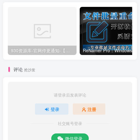
930资源库-官网停更通知-【换在线文档更新-每日更新】
ReNamer Pro：Windows 批
评论
抢沙发
请登录后发表评论
登录
注册
社交账号登录
微信登录