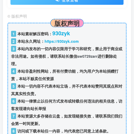
©
版权声明
版权声明
930zyk
1
本站素材解压密码：
2
本站永久网址：
https://930zyk.com
3
本站内发布的一切内容仅限用于学习和研究，禁止用于商业或
非法用途。如有侵权，请联系站长微信
sw0729zarr
进行删除处
理。
4
本站非盈利性网站，所有付费功能，均为用户为本站捐赠打
赏，本站不贩卖任何资源
5
本站一切内容不代表本站立场，并不代表本站赞同其观点和对
其真实性负责。
6
本站一律禁止以任何方式发布或转载任何违法的相关信息，访
客发现请向站长举报
7
本站资源大多存储在云盘，如发现链接失效，请联系我们我们
会第一时间更新。
8
访问或下载本站任一内容，均代表您已同意上述条款。