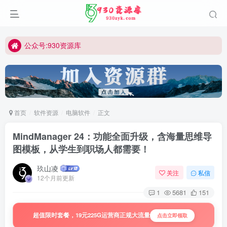
公众号:930资源库
首页
软件资源
电脑软件
正文
MindManager 24：功能全面升级，含海量思维导
图模板，从学生到职场人都需要！
玖山凌
关注
私信
12个月前更新
1
5681
151
超值限时套餐，19元225G运营商正规大流量
点击立即领取