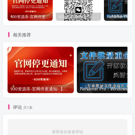
930资源库-官网停更通知-【换在线文档更新-每日更新】
930资源库-微信资源12群【限时免费】开放入群中！！！
相关推荐
930资源库-官网停更通知-【换在线文档更新-每日更新】
ReNamer Pro：Windows 批
评论
共1条
请登录后发表评论