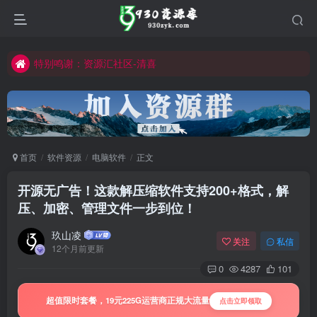
切勿用于商业或非法用途
公众号:930资源库
特别鸣谢：资源汇社区-清喜
所有内容仅作学习研究
切勿用于商业或非法用途
公众号:930资源库
首页
软件资源
电脑软件
正文
开源无广告！这款解压缩软件支持200+格式，解
压、加密、管理文件一步到位！
玖山凌
关注
私信
12个月前更新
0
4287
101
超值限时套餐，19元225G运营商正规大流量
点击立即领取