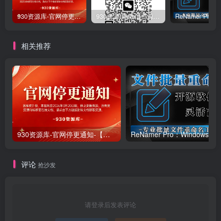
930资源库-官网停更通知-【换在线文档更新-每日更新】
930资源库-微信资源12群【限时免费】开放入群中！！！
相关推荐
930资源库-官网停更通知-【换在线文档更新-每日更新】
ReNamer Pro：Windows 批
评论
抢沙发
请登录后发表评论