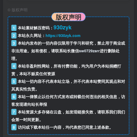
©
版权声明
版权声明
930zyk
1
本站素材解压密码：
2
本站永久网址：
https://930zyk.com
3
本站内发布的一切内容仅限用于学习和研究，禁止用于商业或
非法用途。如有侵权，请联系站长微信
sw0729zarr
进行删除处
理。
4
本站非盈利性网站，所有付费功能，均为用户为本站捐赠打
赏，本站不贩卖任何资源
5
本站一切内容不代表本站立场，并不代表本站赞同其观点和对
其真实性负责。
6
本站一律禁止以任何方式发布或转载任何违法的相关信息，访
客发现请向站长举报
7
本站资源大多存储在云盘，如发现链接失效，请联系我们我们
会第一时间更新。
8
访问或下载本站任一内容，均代表您已同意上述条款。