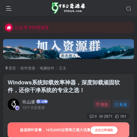
公众号:930资源库
首页
软件资源
电脑软件
正文
Windows系统卸载效率神器，深度卸载顽固软
件，还你干净系统的专业之选！
玖山凌
关注
私信
12个月前更新
0
2971
161
超值限时套餐，19元225G运营商正规大流量
点击立即领取