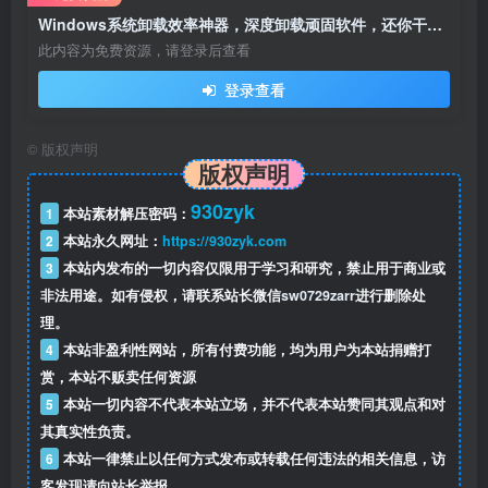
Windows系统卸载效率神器，深度卸载顽固软件，还你干净系统的专业之选！
此内容为免费资源，请登录后查看
登录查看
©
版权声明
版权声明
930zyk
1
本站素材解压密码：
2
本站永久网址：
https://930zyk.com
3
本站内发布的一切内容仅限用于学习和研究，禁止用于商业或
非法用途。如有侵权，请联系站长微信
sw0729zarr
进行删除处
理。
4
本站非盈利性网站，所有付费功能，均为用户为本站捐赠打
赏，本站不贩卖任何资源
5
本站一切内容不代表本站立场，并不代表本站赞同其观点和对
其真实性负责。
6
本站一律禁止以任何方式发布或转载任何违法的相关信息，访
客发现请向站长举报