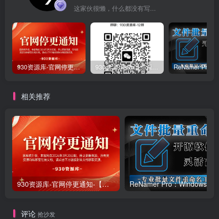
这家伙很懒，什么都没有写...
930资源库-官网停更通知-【换在线文档更新-每日更新】
930资源库-微信资源12群【限时免费】开放入群中！！！
相关推荐
930资源库-官网停更通知-【换在线文档更新-每日更新】
ReNamer Pro：Windows 批
评论
抢沙发