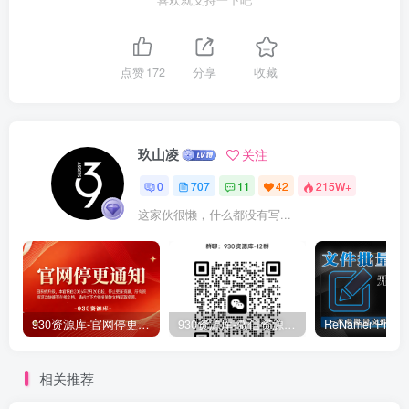
点赞
172
分享
收藏
玖山凌
关注
0
707
11
42
215W+
这家伙很懒，什么都没有写...
930资源库-官网停更通知-【换在线文档更新-每日更新】
930资源库-微信资源12群【限时免费】开放入群中！！！
相关推荐