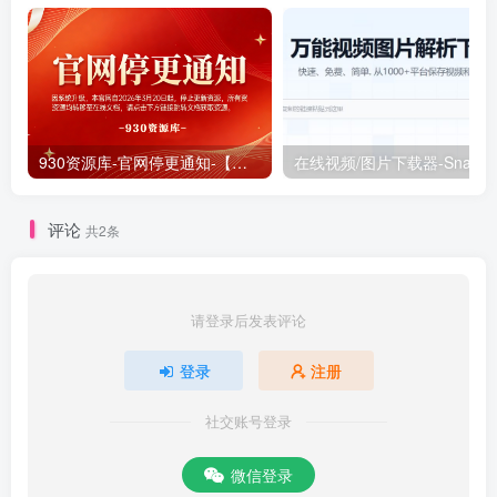
930资源库-官网停更通知-【换在线文档更新-每日更新】
在线视频/图片下载器-SnapAn
评论
共2条
请登录后发表评论
登录
注册
社交账号登录
微信登录