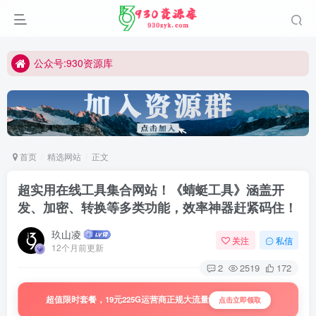
公众号:930资源库
首页
精选网站
正文
超实用在线工具集合网站！《蜻蜓工具》涵盖开
发、加密、转换等多类功能，效率神器赶紧码住！
玖山凌
关注
私信
12个月前更新
2
2519
172
超值限时套餐，19元225G运营商正规大流量
点击立即领取