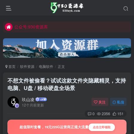
公众号:930资源库
首页
软件资源
电脑软件
正文
不想文件被偷看？试试这款文件夹隐藏精灵，支持
电脑、U盘 / 移动硬盘全场景
玖山凌
关注
私信
12个月前更新
0
2356
151
超值限时套餐，19元225G运营商正规大流量
点击立即领取