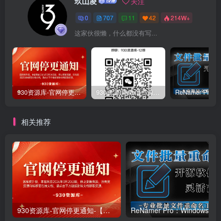
玖山凌
关注
0
707
11
42
214W+
这家伙很懒，什么都没有写...
930资源库-官网停更通知-【换在线文档更新-每日更新】
930资源库-微信资源12群【限时免费】开放入群中！！！
相关推荐
930资源库-官网停更通知-【换在线文档更新-每日更新】
ReNamer Pro：Windows 批