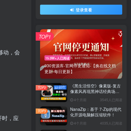
登录查看
TOP1
移动，会
15.3W+人已阅读
930资源库-官网停更通知-【换在线文档
更新-每日更新】
《黑生活悟空》像素版-复古
TOP2
像素风再现黑神话经典场景
与战斗！
4个月前
3545人已阅读
NanaZip：基于 7-Zip的现代
TOP3
化开源电脑解压缩软件！
开时，应
4个月前
4035人已阅读