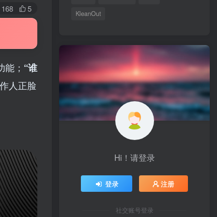
168
5
KleanOut
功能；
“谁
作人正脸
Hi！请登录
登录
注册
社交账号登录