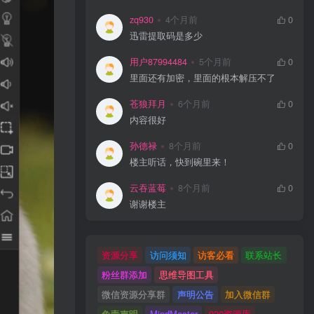
zq930
4个月前
0
迅雷提取码是多少
用户87994484
5个月前
0
里面还有加密，里面的根本解压不了
苍狼拜月
6个月前
0
内容很好
孙德禄
8个月前
0
楼主听话，快到碗里来！
云吞蓝莓
8个月前
0
谢谢楼主
资源分享
访问须知
访客必看
联系站长
粉丝群添加
思维导图工具
微信资源分享群
声明公告
加入微信群
免责声明
MindMaster
930资源库