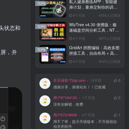
私人健身教练APP：智能健
TOP4
身计划，量身定制你的训练
方案！
4个月前
4358人已阅读
WizTree v4.30 便携版：极
像头状态和
TOP5
速磁盘空间分析工具，NTFS
秒扫，可视化空间管理！
4个月前
4873人已阅读
GridArt 拼图编辑：高效多图
TOP6
锁屏，并
拼接工具，自由布局 + 高清
导出，修图 + 拼图一步到
4个月前
4049人已阅读
位！
天天绿软-Ttzip.com
18天前
0
感谢分享，谢谢站长！！已收藏
用户97184123
1个月前
0
没有全解锁，收费
用户67318099
4个月前
1
用不了呀，提示升级版本，不升级就自
动关闭软件