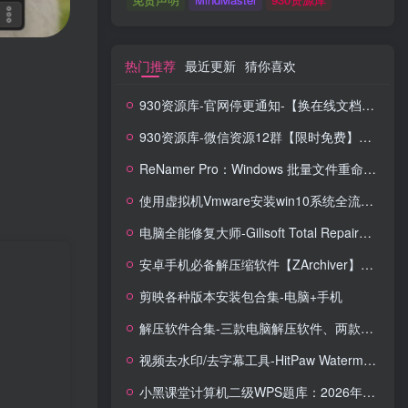
热门推荐
最近更新
猜你喜欢
930资源库-官网停更通知-【换在线文档更新-每日更新】
930资源库-微信资源12群【限时免费】开放入群中！！！
ReNamer Pro：Windows 批量文件重命名神器，正则 + 脚本全能搞定！
使用虚拟机Vmware安装win10系统全流程【含系统镜像】
电脑全能修复大师-Gilisoft Total Repair【中文版】
安卓手机必备解压缩软件【ZArchiver】安卓全能解压缩工具，格式全兼容 + 无广告体验
剪映各种版本安装包合集-电脑+手机
解压软件合集-三款电脑解压软件、两款手机解压软件
视频去水印/去字幕工具-HitPaw Watermark Remover Portable便携版去水印工具
小黑课堂计算机二级WPS题库：2026年3月考试专用，14套真题直接刷！！！