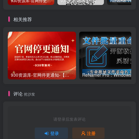
930资源库-官网停更通知-【换在线文档更新-每日更新】
930资源库-微信资源12群【限时免费】开放入群中！！！
相关推荐
930资源库-官网停更通知-【换在线文档更新-每日更新】
ReNamer Pro：Windows 批
评论
抢沙发
请登录后发表评论
登录
注册