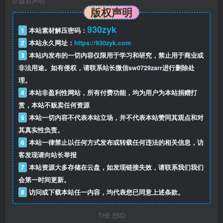
©
版权声明
版权声明
930zyk
1
本站素材解压密码：
2
本站永久网址：
https://930zyk.com
3
本站内发布的一切内容仅限用于学习和研究，禁止用于商业或
非法用途。如有侵权，请联系站长微信
sw0729zarr
进行删除处
理。
4
本站非盈利性网站，所有付费功能，均为用户为本站捐赠打
赏，本站不贩卖任何资源
5
本站一切内容不代表本站立场，并不代表本站赞同其观点和对
其真实性负责。
6
本站一律禁止以任何方式发布或转载任何违法的相关信息，访
客发现请向站长举报
7
本站资源大多存储在云盘，如发现链接失效，请联系我们我们
会第一时间更新。
8
访问或下载本站任一内容，均代表您已同意上述条款。
THE END