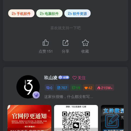
手机软件
电脑软件
软件资源
喜欢就支持一下吧
点赞
151
分享
收藏
玖山凌
关注
0
707
11
42
215W+
这家伙很懒，什么都没有写...