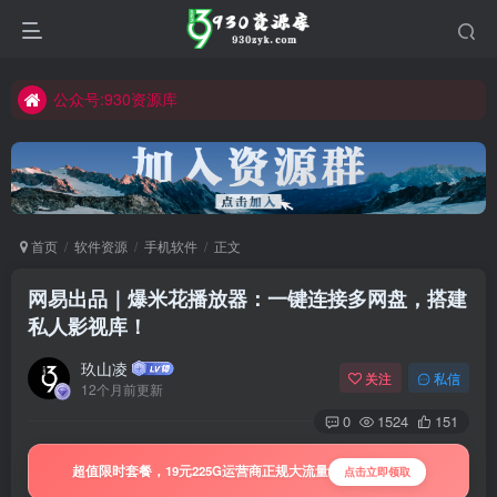
公众号:930资源库
首页
软件资源
手机软件
正文
网易出品｜爆米花播放器：一键连接多网盘，搭建
私人影视库！
玖山凌
关注
私信
12个月前更新
0
1524
151
超值限时套餐，19元225G运营商正规大流量
点击立即领取