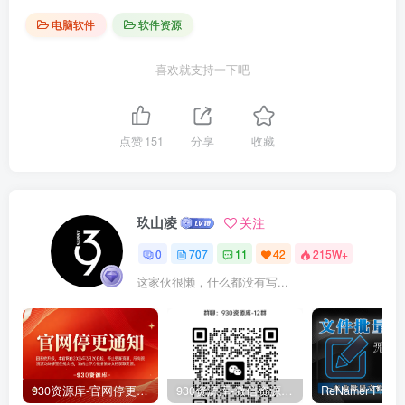
电脑软件
软件资源
喜欢就支持一下吧
点赞
151
分享
收藏
玖山凌
关注
0
707
11
42
215W+
这家伙很懒，什么都没有写...
930资源库-官网停更通知-【换在线文档更新-每日更新】
930资源库-微信资源12群【限时免费】开放入群中！！！