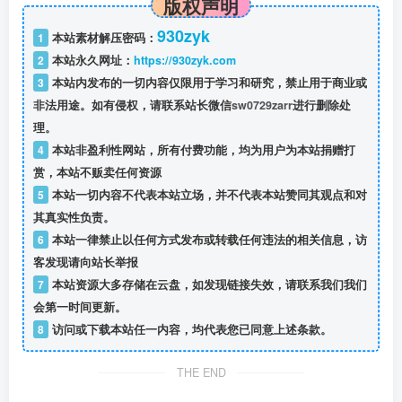
版权声明
930zyk
1
本站素材解压密码：
2
本站永久网址：
https://930zyk.com
3
本站内发布的一切内容仅限用于学习和研究，禁止用于商业或
非法用途。如有侵权，请联系站长微信
sw0729zarr
进行删除处
理。
4
本站非盈利性网站，所有付费功能，均为用户为本站捐赠打
赏，本站不贩卖任何资源
5
本站一切内容不代表本站立场，并不代表本站赞同其观点和对
其真实性负责。
6
本站一律禁止以任何方式发布或转载任何违法的相关信息，访
客发现请向站长举报
7
本站资源大多存储在云盘，如发现链接失效，请联系我们我们
会第一时间更新。
8
访问或下载本站任一内容，均代表您已同意上述条款。
THE END