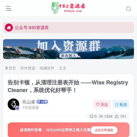
公众号:930资源库
首页
软件资源
电脑软件
正文
告别卡顿，从清理注册表开始 ——Wise Registry
Cleaner，系统优化好帮手！
玖山凌
关注
私信
1年前更新
0
1334
151
超值限时套餐，19元225G运营商正规大流量
点击立即领取