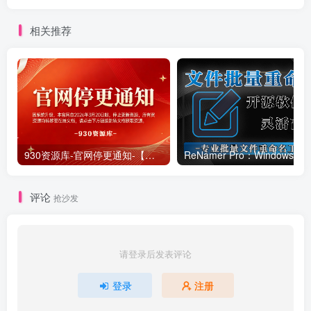
相关推荐
930资源库-官网停更通知-【换在线文档更新-每日更新】
ReNamer Pro：Windows 批
评论
抢沙发
请登录后发表评论
登录
注册