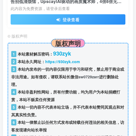
告别低清烦恼，UpscaylAI驱动的画质魔术师，4倍8倍无损提升图像细节！！！
此内容为免费资源，请登录后查看
登录查看
©
版权声明
版权声明
930zyk
1
本站素材解压密码：
2
本站永久网址：
https://930zyk.com
3
本站内发布的一切内容仅限用于学习和研究，禁止用于商业或
非法用途。如有侵权，请联系站长微信
sw0729zarr
进行删除处
理。
4
本站非盈利性网站，所有付费功能，均为用户为本站捐赠打
赏，本站不贩卖任何资源
5
本站一切内容不代表本站立场，并不代表本站赞同其观点和对
其真实性负责。
6
本站一律禁止以任何方式发布或转载任何违法的相关信息，访
客发现请向站长举报