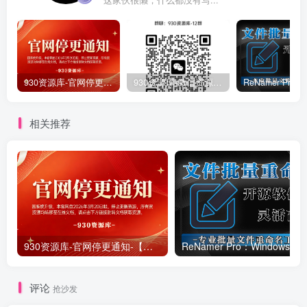
930资源库-官网停更通知-【换在线文档更新-每日更新】
930资源库-微信资源12群【限时免费】开放入群中！！！
相关推荐
930资源库-官网停更通知-【换在线文档更新-每日更新】
ReNamer Pro：Windows 批
评论
抢沙发