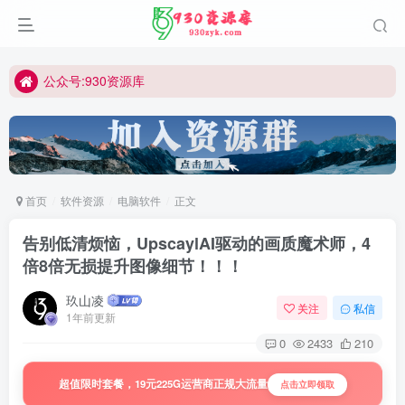
公众号:930资源库
首页
软件资源
电脑软件
正文
告别低清烦恼，UpscaylAI驱动的画质魔术师，4
倍8倍无损提升图像细节！！！
玖山凌
关注
私信
1年前更新
0
2433
210
超值限时套餐，19元225G运营商正规大流量
点击立即领取