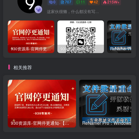
0
707
11
42
215W+
这家伙很懒，什么都没有写...
930资源库-官网停更通知-【换在线文档更新-每日更新】
930资源库-微信资源12群【限时免费】开放入群中！！！
相关推荐
930资源库-官网停更通知-【换在线文档更新-每日更新】
ReNamer Pro：Windows 批