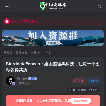
公众号:930资源库
首页
软件资源
电脑软件
正文
Stardock Fences：桌面整理黑科技，让每一个图
标各得其所
玖山凌
关注
私信
1年前更新
0
1243
111
超值限时套餐，19元225G运营商正规大流量
点击立即领取