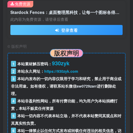
免费资源
Stardock Fences：桌面整理黑科技，让每一个图标各得其所
此内容为免费资源，请登录后查看
登录查看
©
版权声明
版权声明
930zyk
1
本站素材解压密码：
2
本站永久网址：
https://930zyk.com
3
本站内发布的一切内容仅限用于学习和研究，禁止用于商业或
非法用途。如有侵权，请联系站长微信
sw0729zarr
进行删除处
理。
4
本站非盈利性网站，所有付费功能，均为用户为本站捐赠打
赏，本站不贩卖任何资源
5
本站一切内容不代表本站立场，并不代表本站赞同其观点和对
其真实性负责。
6
本站一律禁止以任何方式发布或转载任何违法的相关信息，访