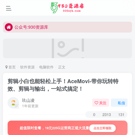
公众号:930资源库
首页
软件资源
电脑软件
正文
剪辑小白也能轻松上手！AceMovi-带你玩转特
效、剪辑与输出，一站式搞定！
玖山凌
关注
私信
1年前更新
0
2313
131
超值限时套餐，19元225G运营商正规大流量
点击立即领取