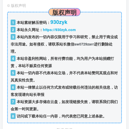
©
版权声明
版权声明
930zyk
1
本站素材解压密码：
2
本站永久网址：
https://930zyk.com
3
本站内发布的一切内容仅限用于学习和研究，禁止用于商业或
非法用途。如有侵权，请联系站长微信
sw0729zarr
进行删除处
理。
4
本站非盈利性网站，所有付费功能，均为用户为本站捐赠打
赏，本站不贩卖任何资源
5
本站一切内容不代表本站立场，并不代表本站赞同其观点和对
其真实性负责。
6
本站一律禁止以任何方式发布或转载任何违法的相关信息，访
客发现请向站长举报
7
本站资源大多存储在云盘，如发现链接失效，请联系我们我们
会第一时间更新。
8
访问或下载本站任一内容，均代表您已同意上述条款。