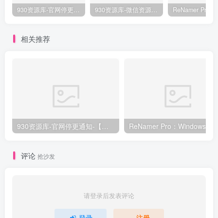
930资源库-官网停更通知-【换在线文档更新-每日更新】
930资源库-微信资源12群【限时免费】开放入群中！！！
相关推荐
930资源库-官网停更通知-【换在线文档更新-每日更新】
ReNamer Pro：Windows 批
评论
抢沙发
请登录后发表评论
登录
注册