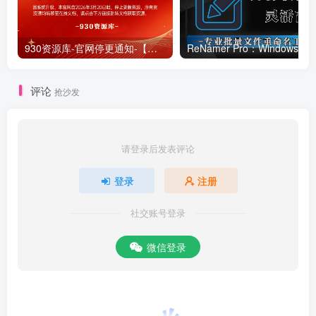
930资源库-官网停更通知-【换在线文档更新-每日更新】
ReNamer Pro：Windows 批
评论
抢沙发
请登录后发表评论
登录
注册
社交账号登录
微信登录