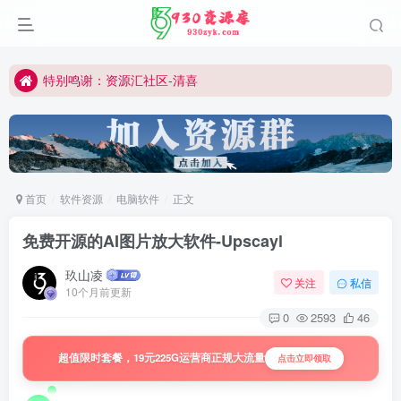
切勿用于商业或非法用途
公众号:930资源库
特别鸣谢：资源汇社区-清喜
所有内容仅作学习研究
切勿用于商业或非法用途
公众号:930资源库
首页
软件资源
电脑软件
正文
免费开源的AI图片放大软件-Upscayl
玖山凌
关注
私信
10个月前更新
0
2593
46
超值限时套餐，19元225G运营商正规大流量
点击立即领取