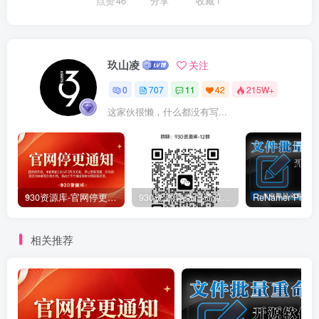
点赞
46
分享
收藏
1
玖山凌
关注
0
707
11
42
215W+
这家伙很懒，什么都没有写...
930资源库-官网停更通知-【换在线文档更新-每日更新】
930资源库-微信资源12群【限时免费】开放入群中！！！
相关推荐