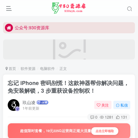
公众号:930资源库
首页
软件资源
电脑软件
正文
忘记 iPhone 密码别慌！这款神器帮你解决问题，
免安装解锁，3 步重获设备控制权！
玖山凌
关注
私信
1年前更新
0
1281
131
超值限时套餐，19元225G运营商正规大流量
点击立即领取