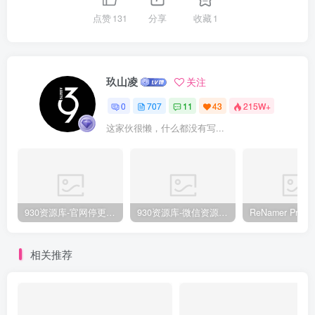
点赞
131
分享
收藏
1
玖山凌
关注
0
707
11
43
215W+
这家伙很懒，什么都没有写...
930资源库-官网停更通知-【换在线文档更新-每日更新】
930资源库-微信资源12群【限时免费】开放入群中！！！
相关推荐