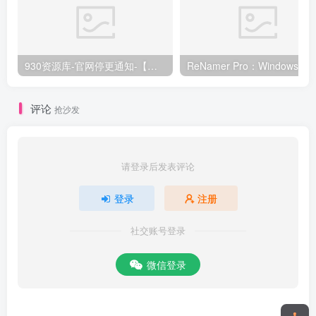
930资源库-官网停更通知-【换在线文档更新-每日更新】
ReNamer Pro：Windows 批
评论
抢沙发
请登录后发表评论
登录
注册
社交账号登录
微信登录