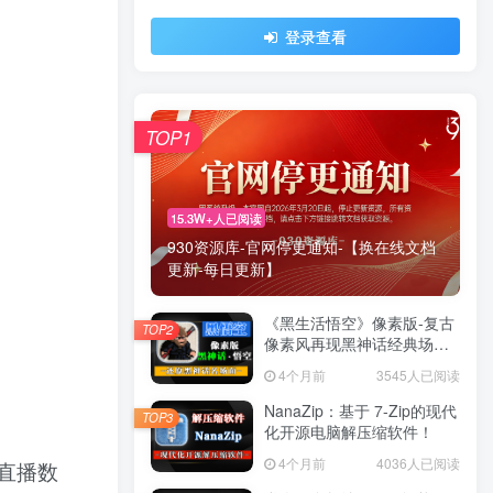
登录查看
TOP1
15.3W+人已阅读
930资源库-官网停更通知-【换在线文档
更新-每日更新】
《黑生活悟空》像素版-复古
TOP2
像素风再现黑神话经典场景
与战斗！
4个月前
3545人已阅读
NanaZip：基于 7-Zip的现代
TOP3
化开源电脑解压缩软件！
4个月前
4036人已阅读
直播数