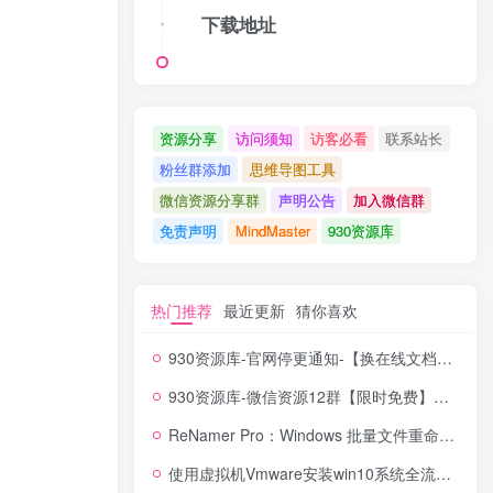
下载地址
资源分享
访问须知
访客必看
联系站长
粉丝群添加
思维导图工具
微信资源分享群
声明公告
加入微信群
免责声明
MindMaster
930资源库
热门推荐
最近更新
猜你喜欢
930资源库-官网停更通知-【换在线文档更新-每日更新】
930资源库-微信资源12群【限时免费】开放入群中！！！
ReNamer Pro：Windows 批量文件重命名神器，正则 + 脚本全能搞定！
使用虚拟机Vmware安装win10系统全流程【含系统镜像】