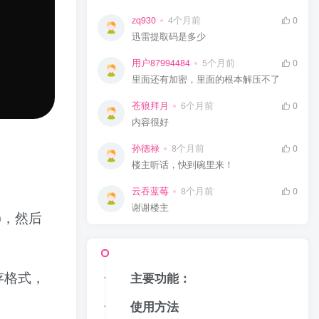
zq930
4个月前
0
迅雷提取码是多少
用户87994484
5个月前
0
里面还有加密，里面的根本解压不了
苍狼拜月
6个月前
0
内容很好
孙德禄
8个月前
0
楼主听话，快到碗里来！
云吞蓝莓
8个月前
0
谢谢楼主
)，然后
存格式，
主要功能：
使用方法