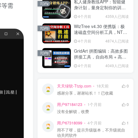
私人健身教练APP：智能健
TOP4
容等需
身计划，量身定制你的训练
方案！
4个月前
4359人已阅读
WizTree v4.30 便携版：极
TOP5
速磁盘空间分析工具，NTFS
秒扫，可视化空间管理！
4个月前
4874人已阅读
GridArt 拼图编辑：高效多图
TOP6
拼接工具，自由布局 + 高清
导出，修图 + 拼图一步到
4个月前
4049人已阅读
位！
天天绿软-Ttzip.com
18天前
0
感谢分享，谢谢站长！！已收藏
用户97184123
1个月前
0
没有全解锁，收费
用户67318099
4个月前
1
用不了呀，提示升级版本，不升级就自
动关闭软件