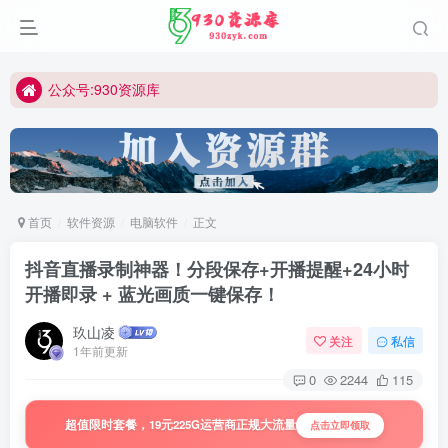
公众号:930资源库
首页
软件资源
电脑软件
正文
抖音直播录制神器！分段保存+开播提醒+24小时
开播即录 + 蓝光画质一键保存！
玖山凌
关注
私信
1年前更新
0
2244
115
超值限时套餐，19元225G运营商正规大流量
点击立即领取