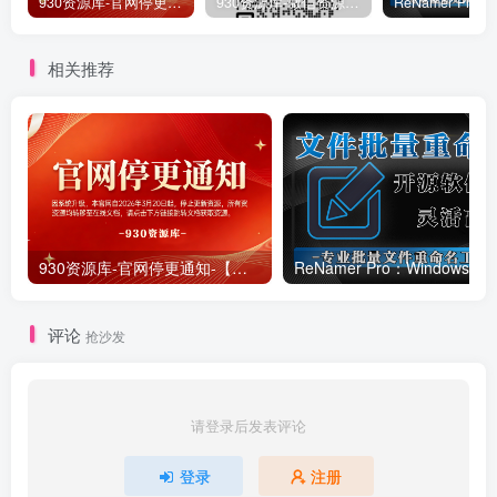
930资源库-官网停更通知-【换在线文档更新-每日更新】
930资源库-微信资源12群【限时免费】开放入群中！！！
相关推荐
930资源库-官网停更通知-【换在线文档更新-每日更新】
ReNamer Pro：Windows 批
评论
抢沙发
请登录后发表评论
登录
注册