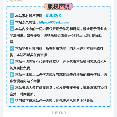
©
版权声明
版权声明
930zyk
1
本站素材解压密码：
2
本站永久网址：
https://930zyk.com
3
本站内发布的一切内容仅限用于学习和研究，禁止用于商业或
非法用途。如有侵权，请联系站长微信
sw0729zarr
进行删除处
理。
4
本站非盈利性网站，所有付费功能，均为用户为本站捐赠打
赏，本站不贩卖任何资源
5
本站一切内容不代表本站立场，并不代表本站赞同其观点和对
其真实性负责。
6
本站一律禁止以任何方式发布或转载任何违法的相关信息，访
客发现请向站长举报
7
本站资源大多存储在云盘，如发现链接失效，请联系我们我们
会第一时间更新。
8
访问或下载本站任一内容，均代表您已同意上述条款。
THE END