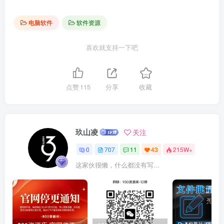
电脑软件
软件资源
喜欢就支持一下吧
点赞
115
分享
收藏
玖山凌
关注
0
707
11
43
215W+
这家伙很懒，什么都没有写...