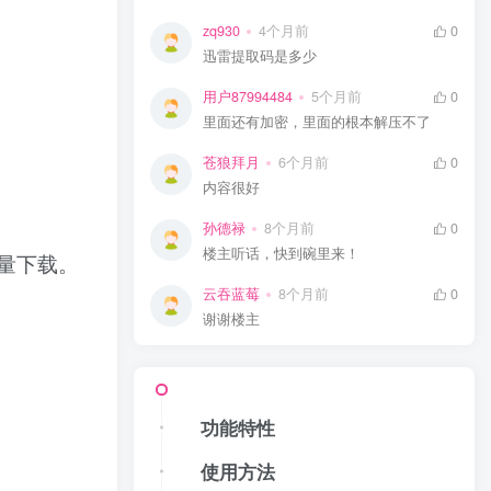
zq930
4个月前
0
迅雷提取码是多少
用户87994484
5个月前
0
里面还有加密，里面的根本解压不了
苍狼拜月
6个月前
0
内容很好
孙德禄
8个月前
0
楼主听话，快到碗里来！
量下载。
云吞蓝莓
8个月前
0
谢谢楼主
功能特性
使用方法