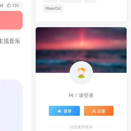
84
131
KleanOut
个主流音乐
Hi！请登录
登录
注册
社交账号登录