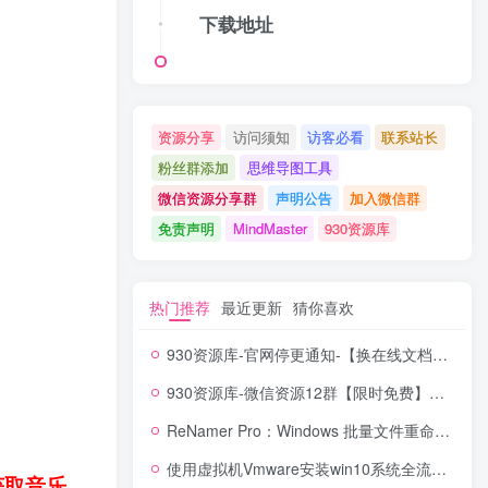
下载地址
资源分享
访问须知
访客必看
联系站长
粉丝群添加
思维导图工具
微信资源分享群
声明公告
加入微信群
免责声明
MindMaster
930资源库
热门推荐
最近更新
猜你喜欢
930资源库-官网停更通知-【换在线文档更新-每日更新】
930资源库-微信资源12群【限时免费】开放入群中！！！
ReNamer Pro：Windows 批量文件重命名神器，正则 + 脚本全能搞定！
使用虚拟机Vmware安装win10系统全流程【含系统镜像】
获取音乐