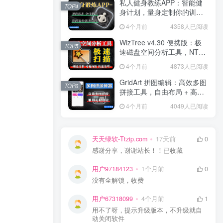
私人健身教练APP：智能健
TOP4
身计划，量身定制你的训练
方案！
4个月前
4358人已阅读
WizTree v4.30 便携版：极
TOP5
速磁盘空间分析工具，NTFS
秒扫，可视化空间管理！
4个月前
4873人已阅读
GridArt 拼图编辑：高效多图
TOP6
拼接工具，自由布局 + 高清
导出，修图 + 拼图一步到
4个月前
4049人已阅读
位！
天天绿软-Ttzip.com
17天前
0
感谢分享，谢谢站长！！已收藏
用户97184123
1个月前
0
没有全解锁，收费
用户67318099
4个月前
1
用不了呀，提示升级版本，不升级就自
动关闭软件