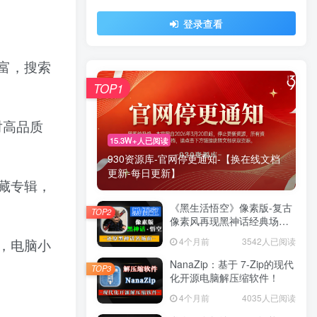
登录查看
富，搜索
TOP1
对高品质
15.3W+人已阅读
930资源库-官网停更通知-【换在线文档
更新-每日更新】
藏专辑，
《黑生活悟空》像素版-复古
TOP2
像素风再现黑神话经典场景
与战斗！
4个月前
3542人已阅读
，电脑小
NanaZip：基于 7-Zip的现代
TOP3
化开源电脑解压缩软件！
4个月前
4035人已阅读