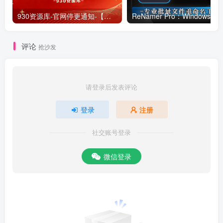
930资源库-官网停更通知-【换在线文档更新-每日更新】
ReNamer Pro：Windows 批
评论
抢沙发
请登录后发表评论
登录
注册
社交账号登录
微信登录