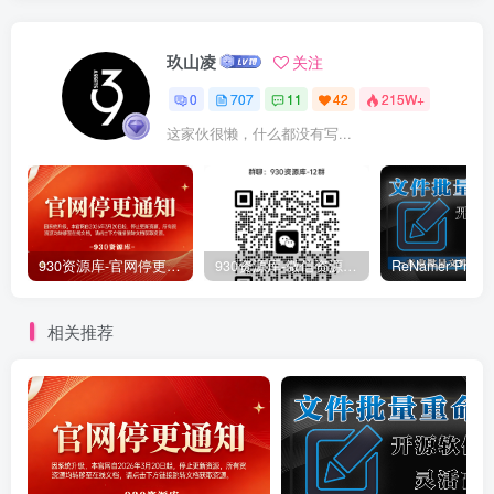
玖山凌
关注
0
707
11
42
215W+
这家伙很懒，什么都没有写...
930资源库-官网停更通知-【换在线文档更新-每日更新】
930资源库-微信资源12群【限时免费】开放入群中！！！
相关推荐