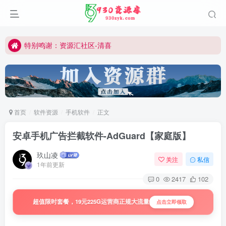
切勿用于商业或非法用途
公众号:930资源库
特别鸣谢：资源汇社区-清喜
所有内容仅作学习研究
切勿用于商业或非法用途
公众号:930资源库
首页
软件资源
手机软件
正文
安卓手机广告拦截软件-AdGuard【家庭版】
玖山凌
关注
私信
1年前更新
0
2417
102
超值限时套餐，19元225G运营商正规大流量
点击立即领取