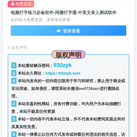
免费资源
电脑打字练习必备软件-阿珊打字通-中英文录入测试软件
此内容为免费资源，请登录后查看
登录查看
©
版权声明
版权声明
930zyk
1
本站素材解压密码：
2
本站永久网址：
https://930zyk.com
3
本站内发布的一切内容仅限用于学习和研究，禁止用于商业或
非法用途。如有侵权，请联系站长微信
sw0729zarr
进行删除处
理。
4
本站非盈利性网站，所有付费功能，均为用户为本站捐赠打
赏，本站不贩卖任何资源
5
本站一切内容不代表本站立场，并不代表本站赞同其观点和对
其真实性负责。
6
本站一律禁止以任何方式发布或转载任何违法的相关信息，访