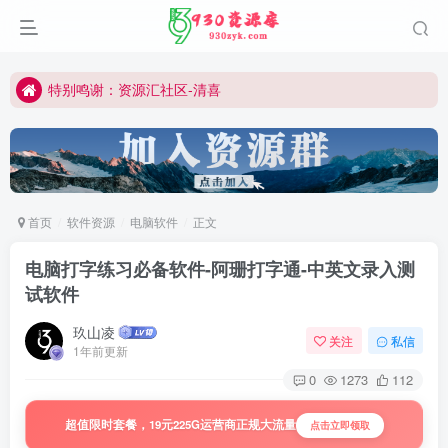
切勿用于商业或非法用途
公众号:930资源库
特别鸣谢：资源汇社区-清喜
所有内容仅作学习研究
切勿用于商业或非法用途
公众号:930资源库
首页
软件资源
电脑软件
正文
电脑打字练习必备软件-阿珊打字通-中英文录入测
试软件
玖山凌
关注
私信
1年前更新
0
1273
112
超值限时套餐，19元225G运营商正规大流量
点击立即领取