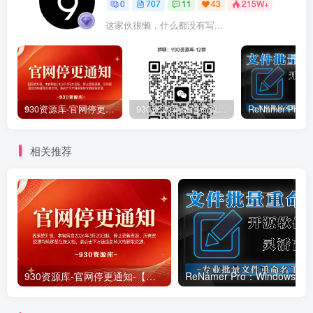
0
707
11
43
215W+
这家伙很懒，什么都没有写...
930资源库-官网停更通知-【换在线文档更新-每日更新】
930资源库-微信资源12群【限时免费】开放入群中！！！
相关推荐
930资源库-官网停更通知-【换在线文档更新-每日更新】
ReNamer Pro：Windows 批