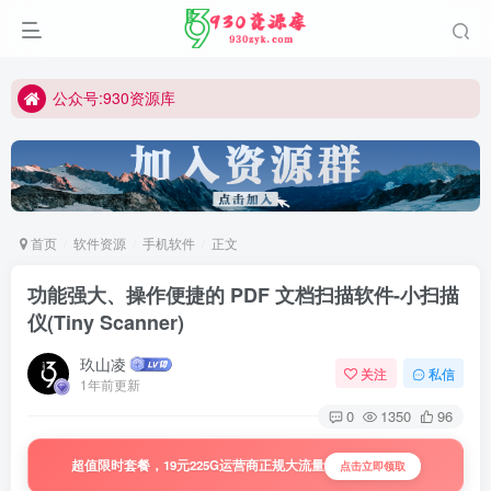
公众号:930资源库
首页
软件资源
手机软件
正文
功能强大、操作便捷的 PDF 文档扫描软件-小扫描
仪(Tiny Scanner)
玖山凌
关注
私信
1年前更新
0
1350
96
超值限时套餐，19元225G运营商正规大流量
点击立即领取