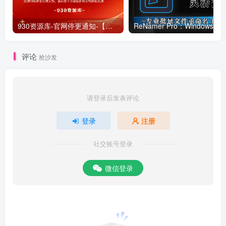
930资源库-官网停更通知-【换在线文档更新-每日更新】
ReNamer Pro：Windows 批
评论
抢沙发
请登录后发表评论
登录
注册
社交账号登录
微信登录