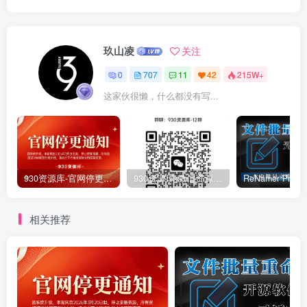
玖山凌
关注
0
707
11
42
215W+
这家伙很懒，什么都没有写...
930资源库-官网停更通知-【换在线文档更新-每日更新】
930资源库-微信资源12群【限时免费】开放入群中！！！
相关推荐