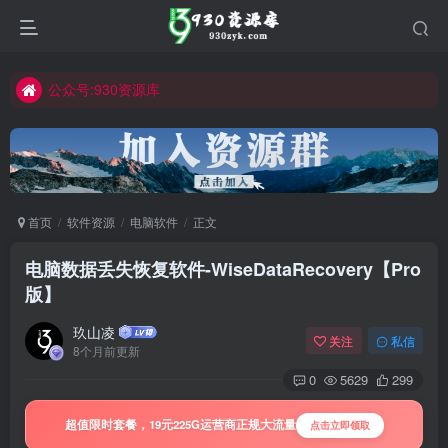
公众号:930资源库
首页
软件资源
电脑软件
正文
电脑数据丢失恢复软件-WiseDataRecovery【Pro
版】
玖山凌
关注
私信
8个月前更新
0
5629
299
超值限时套餐，19元225G运营商正规大流量
点击立即领取