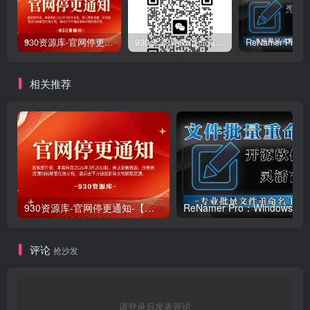
930资源库-官网停更通知-【换在线文档更新-每日更新】
930资源库-微信资源12群【限时免费】开放入群中！！！
相关推荐
930资源库-官网停更通知-【换在线文档更新-每日更新】
ReNamer Pro：Windows 批
评论
抢沙发
请登录后发表评论