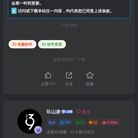
会第一时间更新。
8
访问或下载本站任一内容，均代表您已同意上述条款。
THE END
电脑软件
软件资源
喜欢就支持一下吧
点赞
711
分享
收藏
玖山凌
关注
0
707
11
42
215W+
这家伙很懒，什么都没有写...