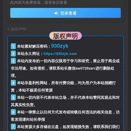
此内容为免费资源，请登录后查看
登录查看
©
版权声明
版权声明
930zyk
1
本站素材解压密码：
2
本站永久网址：
https://930zyk.com
3
本站内发布的一切内容仅限用于学习和研究，禁止用于商业或
非法用途。如有侵权，请联系站长微信
sw0729zarr
进行删除处
理。
4
本站非盈利性网站，所有付费功能，均为用户为本站捐赠打
赏，本站不贩卖任何资源
5
本站一切内容不代表本站立场，并不代表本站赞同其观点和对
其真实性负责。
6
本站一律禁止以任何方式发布或转载任何违法的相关信息，访
客发现请向站长举报
7
本站资源大多存储在云盘，如发现链接失效，请联系我们我们