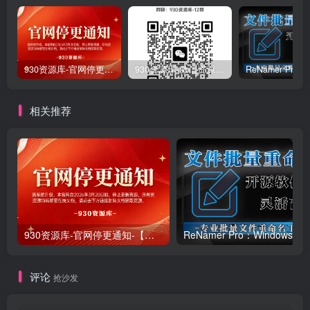
930资源库-官网停更通知-【换在线文档更新-每日更新】
930资源库-微信资源12群【限时免费】开放入群中！！！
相关推荐
930资源库-官网停更通知-【换在线文档更新-每日更新】
ReNamer Pro：Windows 批
评论
抢沙发