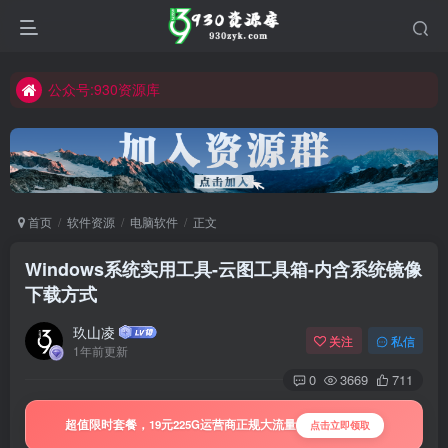
公众号:930资源库
首页
软件资源
电脑软件
正文
Windows系统实用工具-云图工具箱-内含系统镜像
下载方式
玖山凌
关注
私信
1年前更新
0
3669
711
超值限时套餐，19元225G运营商正规大流量
点击立即领取