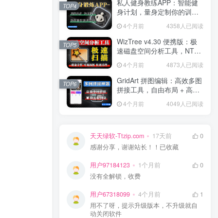
私人健身教练APP：智能健
TOP4
身计划，量身定制你的训练
方案！
4个月前
4358人已阅读
WizTree v4.30 便携版：极
TOP5
速磁盘空间分析工具，NTFS
秒扫，可视化空间管理！
4个月前
4873人已阅读
GridArt 拼图编辑：高效多图
TOP6
拼接工具，自由布局 + 高清
导出，修图 + 拼图一步到
4个月前
4049人已阅读
位！
天天绿软-Ttzip.com
17天前
0
感谢分享，谢谢站长！！已收藏
用户97184123
1个月前
0
没有全解锁，收费
用户67318099
4个月前
1
用不了呀，提示升级版本，不升级就自
动关闭软件