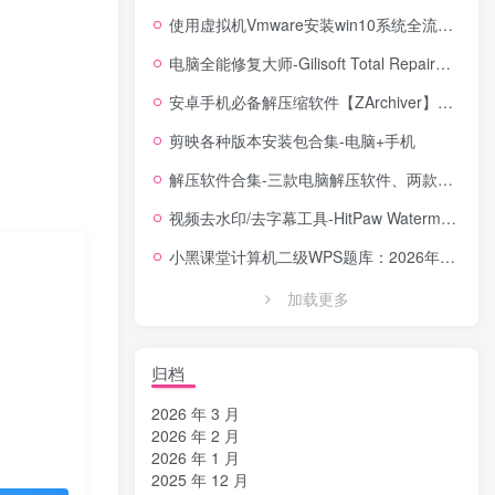
使用虚拟机Vmware安装win10系统全流程【含系统镜像】
电脑全能修复大师-Gilisoft Total Repair【中文版】
安卓手机必备解压缩软件【ZArchiver】安卓全能解压缩工具，格式全兼容 + 无广告体验
剪映各种版本安装包合集-电脑+手机
解压软件合集-三款电脑解压软件、两款手机解压软件
视频去水印/去字幕工具-HitPaw Watermark Remover Portable便携版去水印工具
小黑课堂计算机二级WPS题库：2026年3月考试专用，14套真题直接刷！！！
加载更多
归档
2026 年 3 月
2026 年 2 月
2026 年 1 月
2025 年 12 月