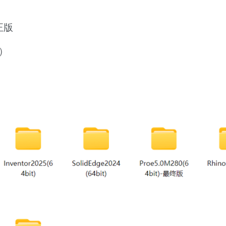
正版
位）