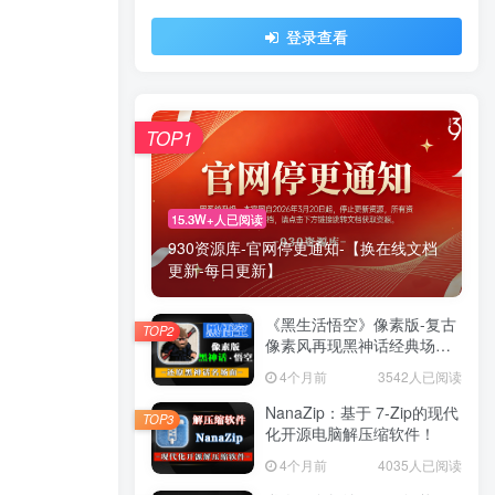
登录查看
TOP1
15.3W+人已阅读
930资源库-官网停更通知-【换在线文档
更新-每日更新】
《黑生活悟空》像素版-复古
TOP2
像素风再现黑神话经典场景
与战斗！
4个月前
3542人已阅读
NanaZip：基于 7-Zip的现代
TOP3
化开源电脑解压缩软件！
4个月前
4035人已阅读