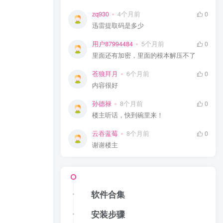
zq930
4个月前
0
迅雷提取码是多少
用户87994484
5个月前
0
里面还有加密，里面的根本解压不了
苍狼拜月
6个月前
0
内容很好
孙德禄
8个月前
0
楼主听话，快到碗里来！
云吞蓝莓
8个月前
0
谢谢楼主
软件合集
安装步骤