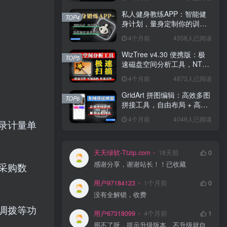
私人健身教练APP：智能健
TOP4
身计划，量身定制你的训练
方案！
4个月前
4358人已阅读
WizTree v4.30 便携版：极
TOP5
速磁盘空间分析工具，NTFS
秒扫，可视化空间管理！
4个月前
4873人已阅读
GridArt 拼图编辑：高效多图
TOP6
拼接工具，自由布局 + 高清
导出，修图 + 拼图一步到
4个月前
4049人已阅读
录计量单
位！
天天绿软-Ttzip.com
18天前
0
感谢分享，谢谢站长！！已收藏
采购数
用户97184123
1个月前
0
没有全解锁，收费
调拨等功
用户67318099
4个月前
1
用不了呀，提示升级版本，不升级就自