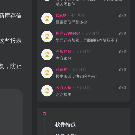
动关闭软件
新库存信
zq930
4个月前
0
迅雷提取码是多少
用户87994484
5个月前
0
这些报表
里面还有加密，里面的根本解压不了
苍狼拜月
6个月前
0
内容很好
复，防止
孙德禄
8个月前
0
楼主听话，快到碗里来！
云吞蓝莓
8个月前
0
谢谢楼主
软件特点