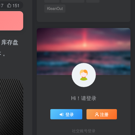
17
151
KleanOut
、库存盘
 。
Hi！请登录
登录
注册
社交账号登录