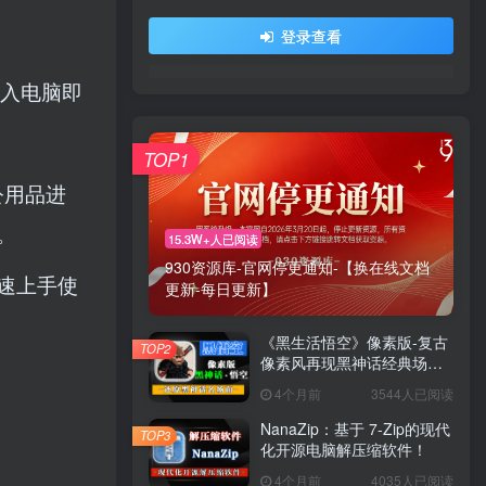
登录查看
插入电脑即
TOP1
公用品进
。
15.3W+人已阅读
930资源库-官网停更通知-【换在线文档
速上手使
更新-每日更新】
《黑生活悟空》像素版-复古
TOP2
像素风再现黑神话经典场景
与战斗！
4个月前
3544人已阅读
NanaZip：基于 7-Zip的现代
TOP3
化开源电脑解压缩软件！
4个月前
4035人已阅读